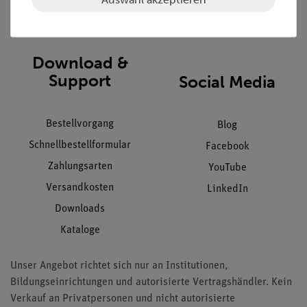
Impressum
AGB
Download &
Support
Social Media
Bestellvorgang
Blog
Schnellbestellformular
Facebook
Zahlungsarten
YouTube
Versandkosten
LinkedIn
Downloads
Kataloge
Unser Angebot richtet sich nur an Institutionen,
Bildungseinrichtungen und autorisierte Vertragshändler. Kein
Verkauf an Privatpersonen und nicht autorisierte