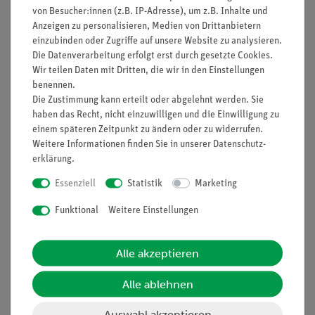
von Besucher:innen (z.B. IP-Adresse), um z.B. Inhalte und
Anzeigen zu personalisieren, Medien von Drittanbietern
einzubinden oder Zugriffe auf unsere Website zu analysieren.
Die Datenverarbeitung erfolgt erst durch gesetzte Cookies.
Nach oben
Wir teilen Daten mit Dritten, die wir in den Einstellungen
benennen.
Die Zustimmung kann erteilt oder abgelehnt werden. Sie
haben das Recht, nicht einzuwilligen und die Einwilligung zu
Informationen
Service
einem späteren Zeitpunkt zu ändern oder zu widerrufen.
Weitere Informationen finden Sie in unserer
Daten­schutz­
erklärung
.
Unternehmen
Übersicht Service
Essenziell
Statistik
Marketing
Projekte und Lösungen
Beratung & Showroom
Funktional
Weitere Einstellungen
Presse
Inventarisierungs- &
Einräumservice
Stellenangebote
Inbetriebnahme & Schulungen
Alle akzeptieren
Kontakt
Kundendienst
Hinweisgeberschutz
Alle ablehnen
Datenschutz
Auswahl akzeptieren