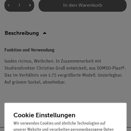
In den Warenkorb
Beschreibung
Funktion und Verwendung
lxodes ricinus, Weibchen. In Zusammenarbeit mit
Studiendirektor Christian Groß entwickelt, aus SOMSO-Plast®.
Das im Verhältnis von 1:75 vergrößerte Modell. Unzerlegbar.
Auf grünem Sockel, abnehmbar.
Versandkostenfrei ab 300,- €
Cookie Einstellungen
Wir verwenden Cookies und ähnliche Technologien auf
unserer Website und verarbeiten personenbezogene Daten