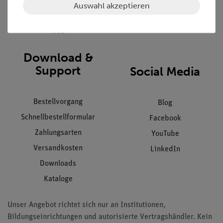
Datenschutz
Auswahl akzeptieren
Impressum
AGB
Download &
Support
Social Media
Bestellvorgang
Blog
Schnellbestellformular
Facebook
Zahlungsarten
YouTube
Versandkosten
LinkedIn
Downloads
Kataloge
Unser Angebot richtet sich nur an Institutionen,
Bildungseinrichtungen und autorisierte Vertragshändler. Kein