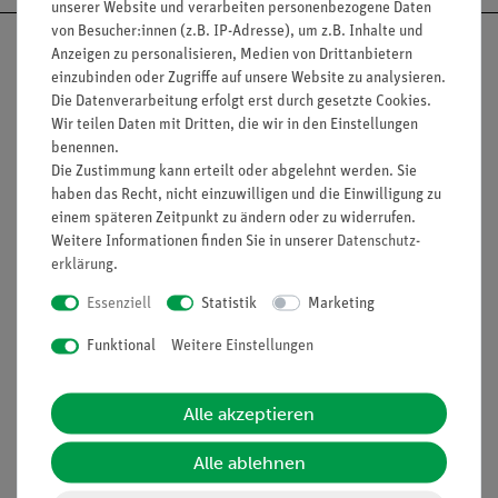
unserer Website und verarbeiten personenbezogene Daten
von Besucher:innen (z.B. IP-Adresse), um z.B. Inhalte und
Anzeigen zu personalisieren, Medien von Drittanbietern
einzubinden oder Zugriffe auf unsere Website zu analysieren.
Die Datenverarbeitung erfolgt erst durch gesetzte Cookies.
Nach oben
Wir teilen Daten mit Dritten, die wir in den Einstellungen
benennen.
Die Zustimmung kann erteilt oder abgelehnt werden. Sie
haben das Recht, nicht einzuwilligen und die Einwilligung zu
Informationen
Service
einem späteren Zeitpunkt zu ändern oder zu widerrufen.
Weitere Informationen finden Sie in unserer
Daten­schutz­
erklärung
.
Unternehmen
Übersicht Service
Essenziell
Statistik
Marketing
Projekte und Lösungen
Beratung & Showroom
Funktional
Weitere Einstellungen
Presse
Inventarisierungs- &
Einräumservice
Stellenangebote
Alle akzeptieren
Inbetriebnahme & Schulungen
Kontakt
Kundendienst
Alle ablehnen
Hinweisgeberschutz