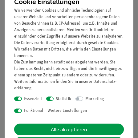
Cookie Einstellungen
Wir verwenden Cookies und ähnliche Technologien auf
Versandkostenfrei ab 300,- €
unserer Website und verarbeiten personenbezogene Daten
von Besucher:innen (z.B. IP-Adresse), um z.B. Inhalte und
Anzeigen zu personalisieren, Medien von Drittanbietern
einzubinden oder Zugriffe auf unsere Website zu analysieren.
Die Datenverarbeitung erfolgt erst durch gesetzte Cookies.
Wir teilen Daten mit Dritten, die wir in den Einstellungen
benennen.
Nach oben
Die Zustimmung kann erteilt oder abgelehnt werden. Sie
haben das Recht, nicht einzuwilligen und die Einwilligung zu
einem späteren Zeitpunkt zu ändern oder zu widerrufen.
Weitere Informationen finden Sie in unserer
Daten­schutz­
erklärung
.
Informationen
Service
Essenziell
Statistik
Marketing
Unternehmen
Übersicht Service
Funktional
Weitere Einstellungen
Projekte und Lösungen
Beratung & Showroom
Alle akzeptieren
Presse
Inventarisierungs- &
Einräumservice