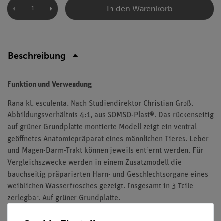
In den Warenkorb
Beschreibung
Funktion und Verwendung
Rana kl. esculenta. Nach Studiendirektor Christian Groß.
Abbildungsverhältnis 4:1, aus SOMSO-Plast®. Das rückenseitig
auf grüner Grundplatte montierte Modell zeigt ein ventral
geöffnetes Anatomiepräparat eines männlichen Tieres. Leber
und Magen-Darm-Trakt können jeweils entfernt werden. Für
Vergleichszwecke werden in einem Zusatzmodell die
bauchseitig präparierten Harn- und Geschlechtsorgane eines
weiblichen Wasserfrosches gezeigt. Insgesamt in 3 Teile
zerlegbar. Auf grüner Grundplatte.