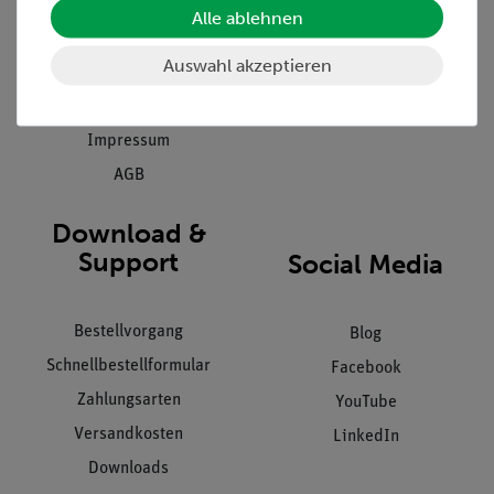
Stellenangebote
Alle ablehnen
Inbetriebnahme & Schulungen
Kontakt
Auswahl akzeptieren
Kundendienst
Hinweisgeberschutz
Datenschutz
Impressum
AGB
Download &
Support
Social Media
Bestellvorgang
Blog
Schnellbestellformular
Facebook
Zahlungsarten
YouTube
Versandkosten
LinkedIn
Downloads