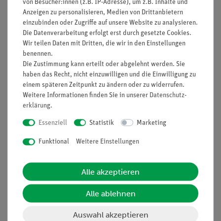
von Besucher:innen (z.B. IP-Adresse), um z.B. Inhalte und
Anzeigen zu personalisieren, Medien von Drittanbietern
einzubinden oder Zugriffe auf unsere Website zu analysieren.
Nach oben
Die Datenverarbeitung erfolgt erst durch gesetzte Cookies.
Wir teilen Daten mit Dritten, die wir in den Einstellungen
benennen.
Die Zustimmung kann erteilt oder abgelehnt werden. Sie
Informationen
Service
haben das Recht, nicht einzuwilligen und die Einwilligung zu
einem späteren Zeitpunkt zu ändern oder zu widerrufen.
Weitere Informationen finden Sie in unserer
Daten­schutz­
erklärung
.
Unternehmen
Übersicht Service
Projekte und Lösungen
Beratung & Showroom
Essenziell
Statistik
Marketing
Presse
Inventarisierungs- &
Funktional
Weitere Einstellungen
Einräumservice
Stellenangebote
Inbetriebnahme & Schulungen
Kontakt
Alle akzeptieren
Kundendienst
Hinweisgeberschutz
Alle ablehnen
Datenschutz
Impressum
Auswahl akzeptieren