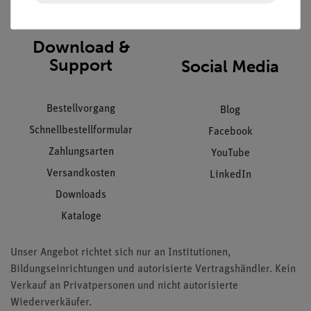
AGB
Download &
Support
Social Media
Bestellvorgang
Blog
Schnellbestellformular
Facebook
Zahlungsarten
YouTube
Versandkosten
LinkedIn
Downloads
Kataloge
Unser Angebot richtet sich nur an Institutionen,
Bildungseinrichtungen und autorisierte Vertragshändler. Kein
Verkauf an Privatpersonen und nicht autorisierte
Wiederverkäufer.