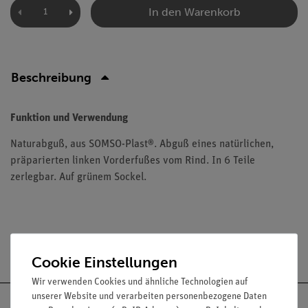
In den Warenkorb
Beschreibung
Funktion und Verwendung
Naturabguß, aus SOMSO-Plast®. Abguß eines natürlichen,
präparierten linken Vorderfußes vom Rind. In 6 Teile
zerlegbar. Auf grünem Sockel.
Versandkostenfrei ab 300,- €
Cookie Einstellungen
Wir verwenden Cookies und ähnliche Technologien auf
unserer Website und verarbeiten personenbezogene Daten