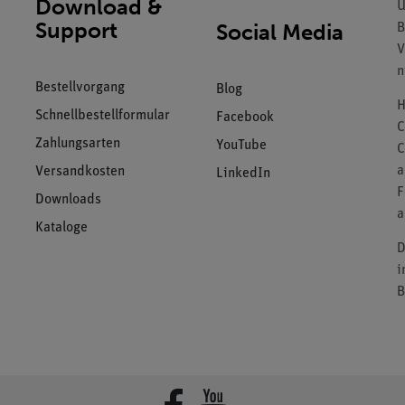
Download &
U
Support
Social Media
B
V
n
Bestellvorgang
Blog
H
Schnellbestellformular
Facebook
C
Zahlungsarten
YouTube
C
a
Versandkosten
LinkedIn
F
Downloads
a
Kataloge
D
i
B