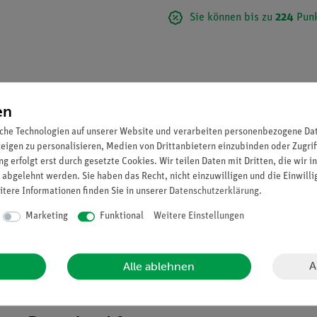
Sie können bis zu
224
Punk
en
che Technologien auf unserer Website und verarbeiten personenbezogene Date
zeigen zu personalisieren, Medien von Drittanbietern einzubinden oder Zugrif
g erfolgt erst durch gesetzte Cookies. Wir teilen Daten mit Dritten, die wir 
 abgelehnt werden. Sie haben das Recht, nicht einzuwilligen und die Einwill
itere Informationen finden Sie in unserer
Daten­schutz­erklärung
.
Marketing
Funktional
Weitere Einstellungen
last®. Unterkiefer beweglich und abnehmbar.
A
Alle ablehnen