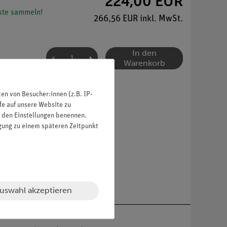
224,00 EUR
te sammeln!
266,56 EUR inkl. MwSt.
In den
Warenkorb
n von Besucher:innen (z.B. IP-
fe auf unsere Website zu
in den Einstellungen benennen.
igung zu einem späteren Zeitpunkt
uswahl akzeptieren