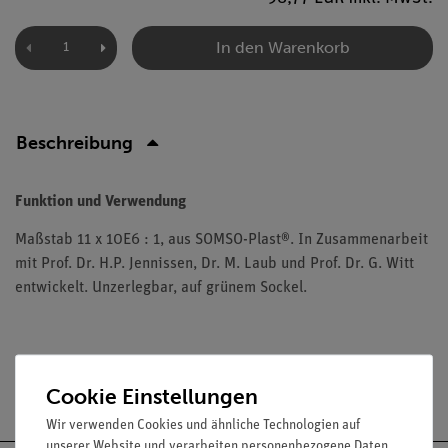
In den Warenkorb
Beschreibung
Funktion und Verwendung
Maßstab 11 x 10E6 : 1, aus SOMSO-Plast®. In Zusammenarbeit
mit Prof. Dr. H.P. Jennissen, Dr. M. Laub und Prof. Dr. G. Witt
entwickelt. Unzerlegbar, auf grünem Sockel.
Versandkostenfrei ab 300,- €
Cookie Einstellungen
Wir verwenden Cookies und ähnliche Technologien auf
unserer Website und verarbeiten personenbezogene Daten