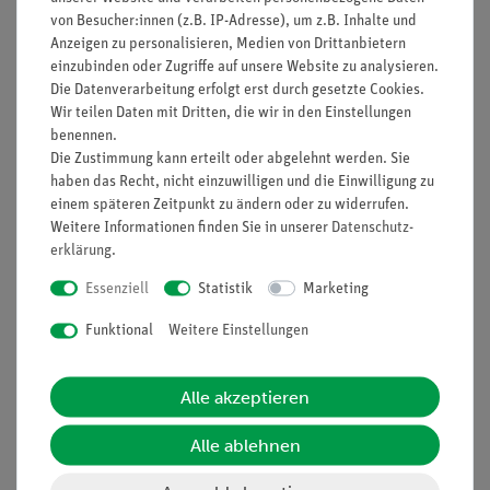
von Besucher:innen (z.B. IP-Adresse), um z.B. Inhalte und
Anzeigen zu personalisieren, Medien von Drittanbietern
einzubinden oder Zugriffe auf unsere Website zu analysieren.
Die Datenverarbeitung erfolgt erst durch gesetzte Cookies.
Nach oben
Wir teilen Daten mit Dritten, die wir in den Einstellungen
benennen.
Die Zustimmung kann erteilt oder abgelehnt werden. Sie
haben das Recht, nicht einzuwilligen und die Einwilligung zu
Informationen
Service
einem späteren Zeitpunkt zu ändern oder zu widerrufen.
Weitere Informationen finden Sie in unserer
Daten­schutz­
erklärung
.
Unternehmen
Übersicht Service
Essenziell
Statistik
Marketing
Projekte und Lösungen
Beratung & Showroom
Funktional
Weitere Einstellungen
Presse
Inventarisierungs- &
Einräumservice
Stellenangebote
Alle akzeptieren
Inbetriebnahme & Schulungen
Kontakt
Kundendienst
Hinweisgeberschutz
Alle ablehnen
Datenschutz