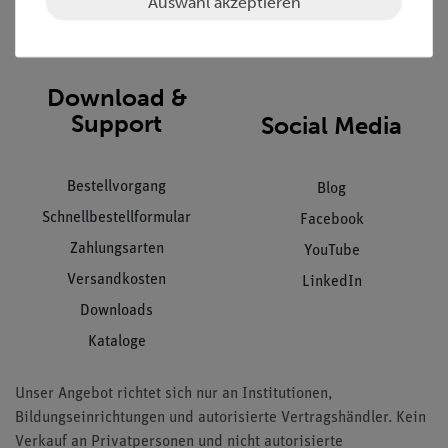
Auswahl akzeptieren
Impressum
AGB
Download &
Support
Social Media
Bestellvorgang
Blog
Schnellbestellformular
Facebook
Zahlungsarten
YouTube
Versandkosten
LinkedIn
Downloads
Kataloge
Unser Angebot richtet sich nur an Institutionen,
Bildungseinrichtungen und autorisierte Vertragshändler. Kein
Verkauf an Privatpersonen und nicht autorisierte