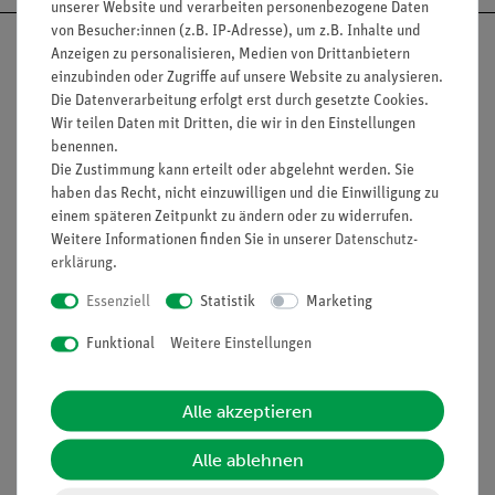
unserer Website und verarbeiten personenbezogene Daten
von Besucher:innen (z.B. IP-Adresse), um z.B. Inhalte und
Anzeigen zu personalisieren, Medien von Drittanbietern
einzubinden oder Zugriffe auf unsere Website zu analysieren.
Die Datenverarbeitung erfolgt erst durch gesetzte Cookies.
Nach oben
Wir teilen Daten mit Dritten, die wir in den Einstellungen
benennen.
Die Zustimmung kann erteilt oder abgelehnt werden. Sie
haben das Recht, nicht einzuwilligen und die Einwilligung zu
Informationen
Service
einem späteren Zeitpunkt zu ändern oder zu widerrufen.
Weitere Informationen finden Sie in unserer
Daten­schutz­
erklärung
.
Unternehmen
Übersicht Service
Essenziell
Statistik
Marketing
Projekte und Lösungen
Beratung & Showroom
Funktional
Weitere Einstellungen
Presse
Inventarisierungs- &
Einräumservice
Stellenangebote
Alle akzeptieren
Inbetriebnahme & Schulungen
Kontakt
Kundendienst
Alle ablehnen
Hinweisgeberschutz