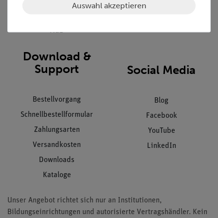
Datenschutz
Auswahl akzeptieren
Impressum
AGB
Download &
Support
Social Media
Bestellvorgang
Blog
Schnellbestellformular
Facebook
Zahlungsarten
YouTube
Versandkosten
LinkedIn
Downloads
Kataloge
Unser Angebot richtet sich nur an Institutionen,
Bildungseinrichtungen und autorisierte Vertragshändler. Kein