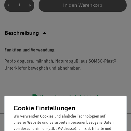
In den Warenkorb
Beschreibung
Funktion und Verwendung
Papio doguera, männlich, Naturabguß, aus SOMSO-Plast®.
Unterkiefer beweglich und abnehmbar.
Versandkostenfrei ab 300,- €
Cookie Einstellungen
Wir verwenden Cookies und ähnliche Technologien auf
unserer Website und verarbeiten personenbezogene Daten
von Besucher:innen (z.B. IP-Adresse), um z.B. Inhalte und