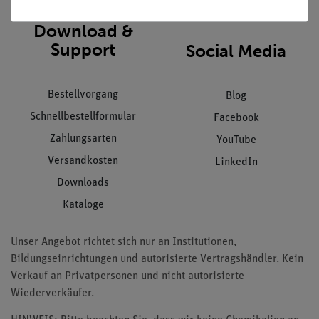
Download &
Support
Social Media
Bestellvorgang
Blog
Schnellbestellformular
Facebook
Zahlungsarten
YouTube
Versandkosten
LinkedIn
Downloads
Kataloge
Unser Angebot richtet sich nur an Institutionen,
Bildungseinrichtungen und autorisierte Vertragshändler. Kein
Verkauf an Privatpersonen und nicht autorisierte
Wiederverkäufer.