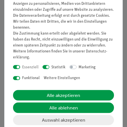
Anzeigen zu personalisieren, Medien von Drittanbietern
Nach oben
einzubinden oder Zugriffe auf unsere Website zu analysieren.
Die Datenverarbeitung erfolgt erst durch gesetzte Cookies.
Wir teilen Daten mit Dritten, die wir in den Einstellungen
benennen.
Die Zustimmung kann erteilt oder abgelehnt werden. Sie
Informationen
Service
haben das Recht, nicht einzuwilligen und die Einwilligung zu
einem späteren Zeitpunkt zu ändern oder zu widerrufen.
Weitere Informationen finden Sie in unserer
Daten­schutz­
Unternehmen
Übersicht Service
erklärung
.
Projekte und Lösungen
Beratung & Showroom
Essenziell
Statistik
Marketing
Presse
Inventarisierungs- &
Funktional
Weitere Einstellungen
Einräumservice
Stellenangebote
Inbetriebnahme & Schulungen
Kontakt
Alle akzeptieren
Kundendienst
Hinweisgeberschutz
Datenschutz
Alle ablehnen
Impressum
Auswahl akzeptieren
AGB