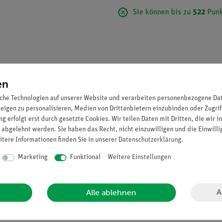
Sie können bis zu
522
Punk
en
che Technologien auf unserer Website und verarbeiten personenbezogene Date
zeigen zu personalisieren, Medien von Drittanbietern einzubinden oder Zugrif
g erfolgt erst durch gesetzte Cookies. Wir teilen Daten mit Dritten, die wir 
 abgelehnt werden. Sie haben das Recht, nicht einzuwilligen und die Einwill
itere Informationen finden Sie in unserer
Daten­schutz­erklärung
.
a solium) und des Rinderbandwurms (Taenia saginata), vielfach v
Marketing
Funktional
Weitere Einstellungen
röße und vergrößerte Glieder in verschiedenen Reifegraden. Unzerleg
A
Alle ablehnen