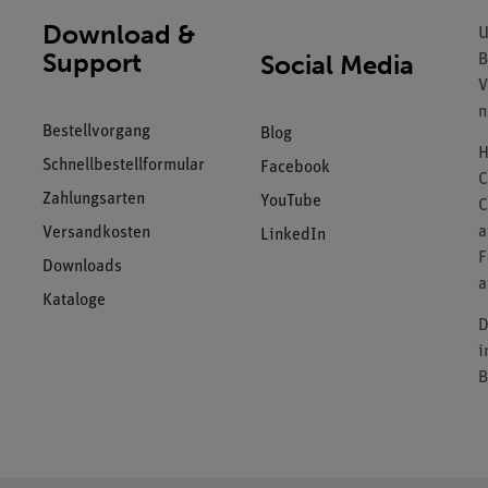
Download &
U
Support
Social Media
B
V
n
Bestellvorgang
Blog
H
Schnellbestellformular
Facebook
C
Zahlungsarten
YouTube
C
a
Versandkosten
LinkedIn
F
Downloads
a
Kataloge
D
i
B