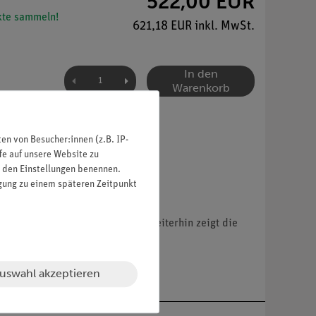
522,00 EUR
te sammeln!
621,18 EUR inkl. MwSt.
In den
Warenkorb
n von Besucher:innen (z.B. IP-
fe auf unsere Website zu
in den Einstellungen benennen.
igung zu einem späteren Zeitpunkt
ergrößert, aus SOMSO-Plast®. Weiterhin zeigt die
bar, auf grüner Grundplatte.
uswahl akzeptieren