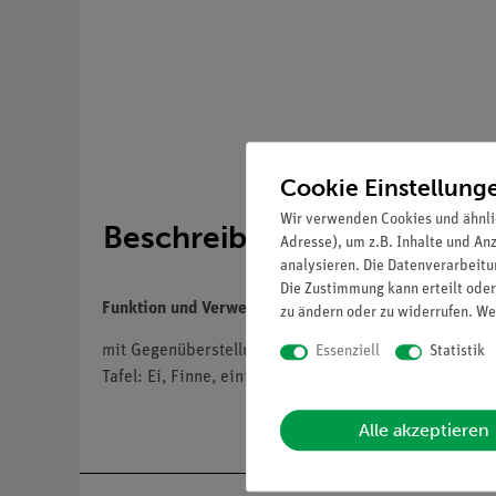
Cookie Einstellung
Wir verwenden Cookies und ähnli
Beschreibung
Adresse), um z.B. Inhalte und An
analysieren. Die Datenverarbeitun
Die Zustimmung kann erteilt oder
Funktion und Verwendung
zu ändern oder zu widerrufen. We
mit Gegenüberstellung des Schweinebandwurms (Taeni
Essenziell
Statistik
Tafel: Ei, Finne, einige Endglieder in natürlicher G
Alle akzeptieren