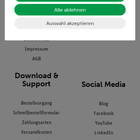
Presse
Inventarisierungs- &
Einräumservice
Alle ablehnen
Stellenangebote
Inbetriebnahme & Schulungen
Kontakt
Auswahl akzeptieren
Kundendienst
Hinweisgeberschutz
Datenschutz
Impressum
AGB
Download &
Support
Social Media
Bestellvorgang
Blog
Schnellbestellformular
Facebook
Zahlungsarten
YouTube
Versandkosten
LinkedIn