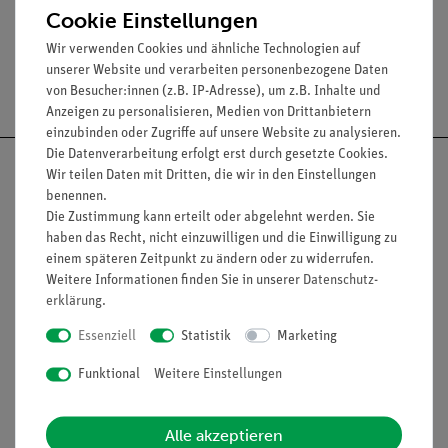
Cookie Einstellungen
Wir verwenden Cookies und ähnliche Technologien auf
unserer Website und verarbeiten personenbezogene Daten
Versandkostenfrei ab 300,- €
von Besucher:innen (z.B. IP-Adresse), um z.B. Inhalte und
Anzeigen zu personalisieren, Medien von Drittanbietern
einzubinden oder Zugriffe auf unsere Website zu analysieren.
Die Datenverarbeitung erfolgt erst durch gesetzte Cookies.
Wir teilen Daten mit Dritten, die wir in den Einstellungen
benennen.
Die Zustimmung kann erteilt oder abgelehnt werden. Sie
Nach oben
haben das Recht, nicht einzuwilligen und die Einwilligung zu
einem späteren Zeitpunkt zu ändern oder zu widerrufen.
Weitere Informationen finden Sie in unserer
Daten­schutz­
erklärung
.
Informationen
Service
Essenziell
Statistik
Marketing
Funktional
Weitere Einstellungen
Unternehmen
Übersicht Service
Projekte und Lösungen
Beratung & Showroom
Alle akzeptieren