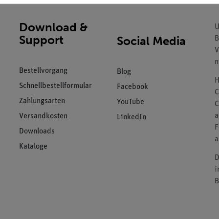
Download &
U
Support
Social Media
B
V
n
Bestellvorgang
Blog
H
Schnellbestellformular
Facebook
C
Zahlungsarten
YouTube
C
a
Versandkosten
LinkedIn
F
Downloads
a
Kataloge
D
i
B