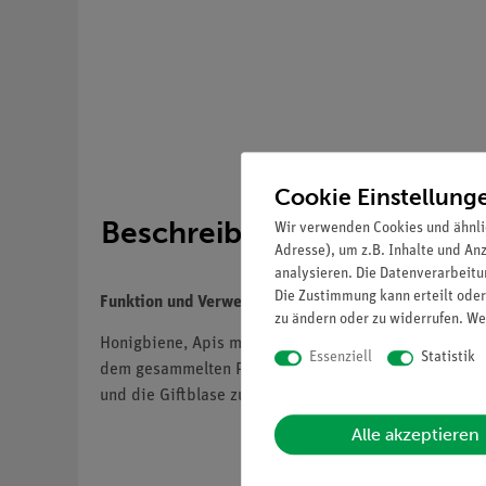
Cookie Einstellung
Beschreibung
Wir verwenden Cookies und ähnli
Adresse), um z.B. Inhalte und An
analysieren. Die Datenverarbeitun
Die Zustimmung kann erteilt oder
Funktion und Verwendung
zu ändern oder zu widerrufen. We
Honigbiene, Apis mellifera (A. mellisica), in etwa 
Essenziell
Statistik
dem gesammelten Pollen zu zeigen. Außerdem ist di
und die Giftblase zu veranschaulichen. Insgesamt 3tei
Alle akzeptieren