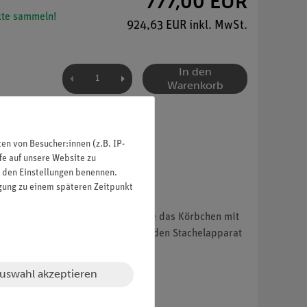
777,00 EUR
te sammeln!
924,63 EUR inkl. MwSt.
In den
Warenkorb
n von Besucher:innen (z.B. IP-
fe auf unsere Website zu
in den Einstellungen benennen.
igung zu einem späteren Zeitpunkt
in abnehmbar, um auf der Rückseite das Körbchen mit
usnehmbar, um den darunterliegenden Stachelapparat
uswahl akzeptieren