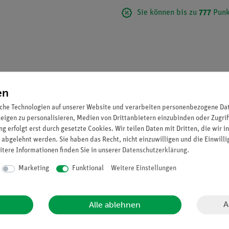
Sie können bis zu
777
Punk
en
che Technologien auf unserer Website und verarbeiten personenbezogene Date
zeigen zu personalisieren, Medien von Drittanbietern einzubinden oder Zugrif
g erfolgt erst durch gesetzte Cookies. Wir teilen Daten mit Dritten, die wir 
 abgelehnt werden. Sie haben das Recht, nicht einzuwilligen und die Einwill
itere Informationen finden Sie in unserer
Daten­schutz­erklärung
.
25facher Vergrößerung, aus SOMSO-Plast®. An dem Modell ist ein Be
Marketing
Funktional
Weitere Einstellungen
e Honigblase in Verbindung mit dem Darmstück und Kotblase hera
lig. Auf Stativ mit grünem Sockel.
A
Alle ablehnen