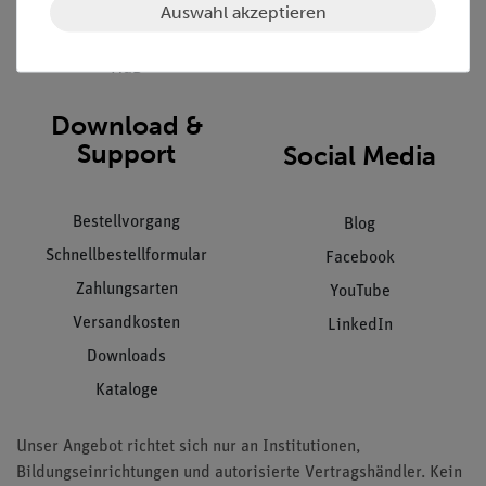
Datenschutz
Auswahl akzeptieren
Impressum
AGB
Download &
Support
Social Media
Bestellvorgang
Blog
Schnellbestellformular
Facebook
Zahlungsarten
YouTube
Versandkosten
LinkedIn
Downloads
Kataloge
Unser Angebot richtet sich nur an Institutionen,
Bildungseinrichtungen und autorisierte Vertragshändler. Kein