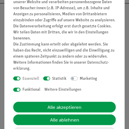
unserer Website und verarbeiten personenbezogene Daten
von Besucher:innen (z.B. IP-Adresse), um z.B. Inhalte und
Anzeigen zu personalisieren, Medien von Drittanbietern
einzubinden oder Zugriffe auf unsere Website zu analysieren.
Die Datenverarbeitung erfolgt erst durch gesetzte Cookies.
Nach oben
Wir teilen Daten mit Dritten, die wir in den Einstellungen
benennen.
Die Zustimmung kann erteilt oder abgelehnt werden. Sie
haben das Recht, nicht einzuwilligen und die Einwilligung zu
Informationen
Service
einem späteren Zeitpunkt zu ändern oder zu widerrufen.
Weitere Informationen finden Sie in unserer
Daten­schutz­
erklärung
.
Unternehmen
Übersicht Service
Essenziell
Statistik
Marketing
Projekte und Lösungen
Beratung & Showroom
Funktional
Weitere Einstellungen
Presse
Inventarisierungs- &
Einräumservice
Stellenangebote
Alle akzeptieren
Inbetriebnahme & Schulungen
Kontakt
Kundendienst
Alle ablehnen
Hinweisgeberschutz