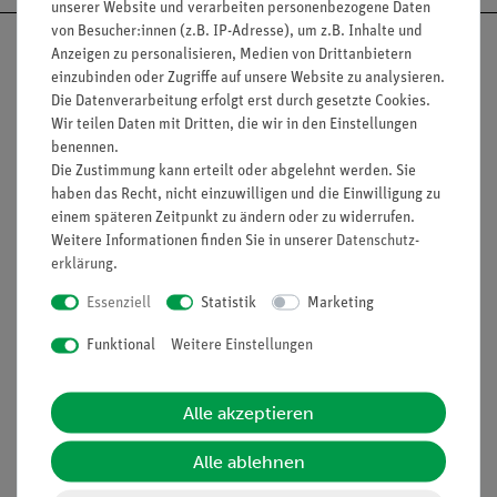
unserer Website und verarbeiten personenbezogene Daten
von Besucher:innen (z.B. IP-Adresse), um z.B. Inhalte und
Anzeigen zu personalisieren, Medien von Drittanbietern
einzubinden oder Zugriffe auf unsere Website zu analysieren.
Die Datenverarbeitung erfolgt erst durch gesetzte Cookies.
Nach oben
Wir teilen Daten mit Dritten, die wir in den Einstellungen
benennen.
Die Zustimmung kann erteilt oder abgelehnt werden. Sie
haben das Recht, nicht einzuwilligen und die Einwilligung zu
Informationen
Service
einem späteren Zeitpunkt zu ändern oder zu widerrufen.
Weitere Informationen finden Sie in unserer
Daten­schutz­
erklärung
.
Unternehmen
Übersicht Service
Essenziell
Statistik
Marketing
Projekte und Lösungen
Beratung & Showroom
Funktional
Weitere Einstellungen
Presse
Inventarisierungs- &
Einräumservice
Stellenangebote
Alle akzeptieren
Inbetriebnahme & Schulungen
Kontakt
Kundendienst
Alle ablehnen
Hinweisgeberschutz