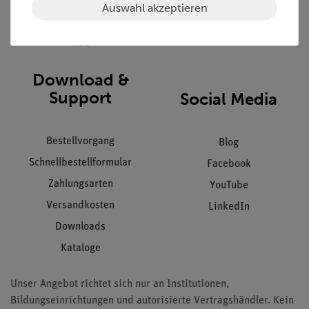
Datenschutz
Auswahl akzeptieren
Impressum
AGB
Download &
Support
Social Media
Bestellvorgang
Blog
Schnellbestellformular
Facebook
Zahlungsarten
YouTube
Versandkosten
LinkedIn
Downloads
Kataloge
Unser Angebot richtet sich nur an Institutionen,
Bildungseinrichtungen und autorisierte Vertragshändler. Kein