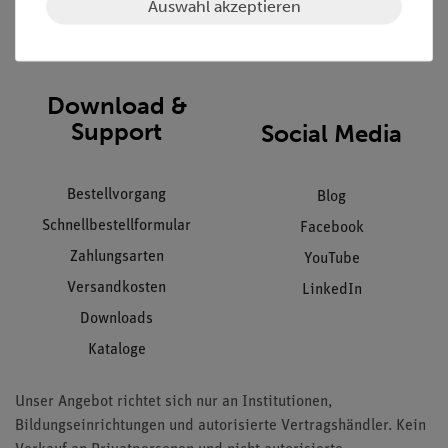
Auswahl akzeptieren
Impressum
AGB
Download &
Support
Social Media
Bestellvorgang
Blog
Schnellbestellformular
Facebook
Zahlungsarten
YouTube
Versandkosten
LinkedIn
Downloads
Kataloge
Unser Angebot richtet sich nur an Institutionen,
Bildungseinrichtungen und autorisierte Vertragshändler. Kein