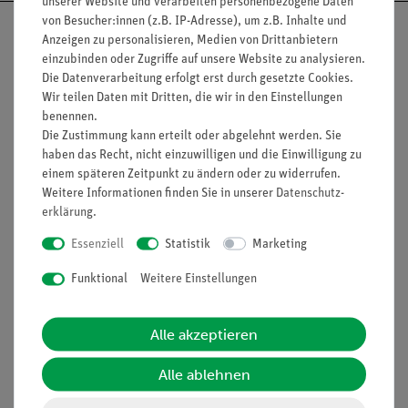
unserer Website und verarbeiten personenbezogene Daten
von Besucher:innen (z.B. IP-Adresse), um z.B. Inhalte und
Anzeigen zu personalisieren, Medien von Drittanbietern
einzubinden oder Zugriffe auf unsere Website zu analysieren.
Die Datenverarbeitung erfolgt erst durch gesetzte Cookies.
Nach oben
Wir teilen Daten mit Dritten, die wir in den Einstellungen
benennen.
Die Zustimmung kann erteilt oder abgelehnt werden. Sie
haben das Recht, nicht einzuwilligen und die Einwilligung zu
Informationen
Service
einem späteren Zeitpunkt zu ändern oder zu widerrufen.
Weitere Informationen finden Sie in unserer
Daten­schutz­
erklärung
.
Unternehmen
Übersicht Service
Essenziell
Statistik
Marketing
Projekte und Lösungen
Beratung & Showroom
Funktional
Weitere Einstellungen
Presse
Inventarisierungs- &
Einräumservice
Stellenangebote
Alle akzeptieren
Inbetriebnahme & Schulungen
Kontakt
Kundendienst
Hinweisgeberschutz
Alle ablehnen
Datenschutz