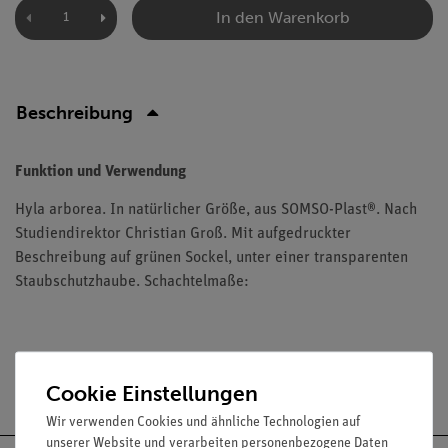
In den Warenkorb
Beschreibung
Funktion und Verwendung
Hyla arborea. In natürlicher Größe, aus SOMSO-Plast®. Nach
Studiendirektor Christian Groß. Mit aufgedruckter
Beschreibung auf grünen Sockel, unter einer transparenten
Staubschutzhaube. Schachtelmaße:
Versandkostenfrei ab 300,- €
Cookie Einstellungen
Wir verwenden Cookies und ähnliche Technologien auf
unserer Website und verarbeiten personenbezogene Daten