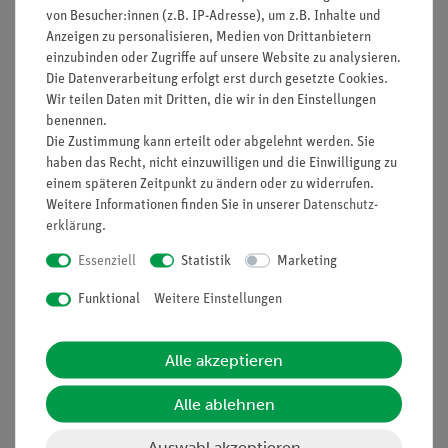
von Besucher:innen (z.B. IP-Adresse), um z.B. Inhalte und
Anzeigen zu personalisieren, Medien von Drittanbietern
einzubinden oder Zugriffe auf unsere Website zu analysieren.
Die Datenverarbeitung erfolgt erst durch gesetzte Cookies.
Nach oben
Wir teilen Daten mit Dritten, die wir in den Einstellungen
benennen.
Die Zustimmung kann erteilt oder abgelehnt werden. Sie
haben das Recht, nicht einzuwilligen und die Einwilligung zu
Informationen
Service
einem späteren Zeitpunkt zu ändern oder zu widerrufen.
Weitere Informationen finden Sie in unserer
Daten­schutz­
erklärung
.
Unternehmen
Übersicht Service
Essenziell
Statistik
Marketing
Projekte und Lösungen
Beratung & Showroom
Funktional
Weitere Einstellungen
Presse
Inventarisierungs- &
Einräumservice
Stellenangebote
Inbetriebnahme & Schulungen
Alle akzeptieren
Kontakt
Kundendienst
Hinweisgeberschutz
Alle ablehnen
Datenschutz
Auswahl akzeptieren