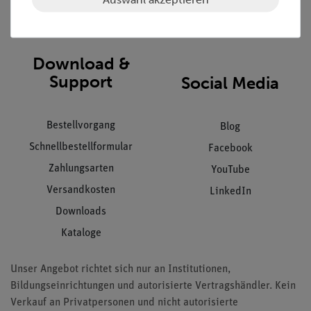
Impressum
AGB
Download &
Support
Social Media
Bestellvorgang
Blog
Schnellbestellformular
Facebook
Zahlungsarten
YouTube
Versandkosten
LinkedIn
Downloads
Kataloge
Unser Angebot richtet sich nur an Institutionen,
Bildungseinrichtungen und autorisierte Vertragshändler. Kein
Verkauf an Privatpersonen und nicht autorisierte