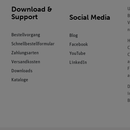
Download &
U
Support
Social Media
B
V
n
Bestellvorgang
Blog
H
Schnellbestellformular
Facebook
C
Zahlungsarten
YouTube
C
a
Versandkosten
LinkedIn
F
Downloads
a
Kataloge
D
i
B