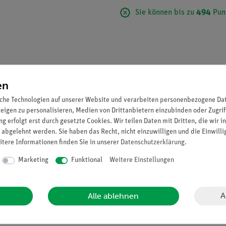
Sie können bis zu
494
Pun
en
che Technologien auf unserer Website und verarbeiten personenbezogene Date
zeigen zu personalisieren, Medien von Drittanbietern einzubinden oder Zugrif
g erfolgt erst durch gesetzte Cookies. Wir teilen Daten mit Dritten, die wir 
 abgelehnt werden. Sie haben das Recht, nicht einzuwilligen und die Einwill
itere Informationen finden Sie in unserer
Daten­schutz­erklärung
.
®. Nach Studiendirektor Christian Groß. Mit aufgedruckter Beschrei
Marketing
Funktional
Weitere Einstellungen
A
Alle ablehnen