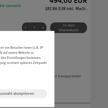
494,00 EUR
kte sammeln!
587,86 EUR inkl. MwSt.
In den
Warenkorb
n von Besucher:innen (z.B. IP-
fe auf unsere Website zu
in den Einstellungen benennen.
igung zu einem späteren Zeitpunkt
bung auf grünen Sockel, unter einer transparenten
uswahl akzeptieren