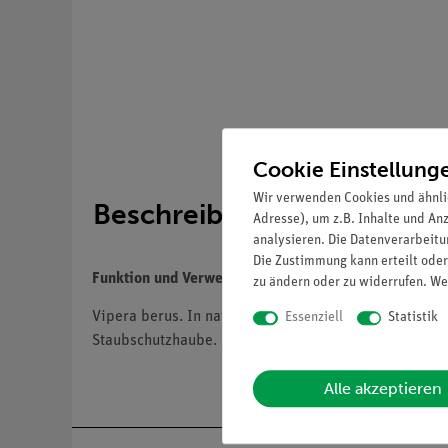
Cookie Einstellung
Wir verwenden Cookies und ähnli
Beschreibung
Adresse), um z.B. Inhalte und An
analysieren. Die Datenverarbeitun
Die Zustimmung kann erteilt oder
Funktion und Verwendung
zu ändern oder zu widerrufen. We
Vipera berus. In natürlicher Größe, aus SOMSO-Plast
Essenziell
Statistik
Staubschutzhaube. Schachtelmaße:
Alle akzeptieren