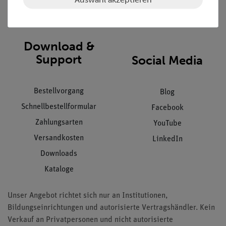
Impressum
AGB
Download &
Support
Social Media
Bestellvorgang
Blog
Schnellbestellformular
Facebook
Zahlungsarten
YouTube
Versandkosten
LinkedIn
Downloads
Kataloge
Unser Angebot richtet sich nur an Institutionen,
Bildungseinrichtungen und autorisierte Vertragshändler. Kein
Verkauf an Privatpersonen und nicht autorisierte