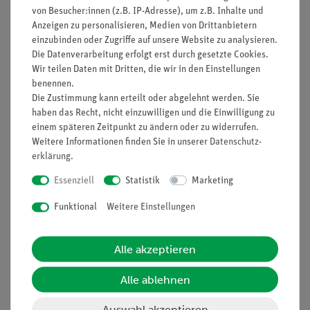
von Besucher:innen (z.B. IP-Adresse), um z.B. Inhalte und
Anzeigen zu personalisieren, Medien von Drittanbietern
einzubinden oder Zugriffe auf unsere Website zu analysieren.
Die Datenverarbeitung erfolgt erst durch gesetzte Cookies.
Nach oben
Wir teilen Daten mit Dritten, die wir in den Einstellungen
benennen.
Die Zustimmung kann erteilt oder abgelehnt werden. Sie
haben das Recht, nicht einzuwilligen und die Einwilligung zu
Informationen
Service
einem späteren Zeitpunkt zu ändern oder zu widerrufen.
Weitere Informationen finden Sie in unserer
Daten­schutz­
erklärung
.
Unternehmen
Übersicht Service
Essenziell
Statistik
Marketing
Projekte und Lösungen
Beratung & Showroom
Funktional
Weitere Einstellungen
Presse
Inventarisierungs- &
Einräumservice
Stellenangebote
Inbetriebnahme & Schulungen
Alle akzeptieren
Kontakt
Kundendienst
Hinweisgeberschutz
Alle ablehnen
Datenschutz
Auswahl akzeptieren