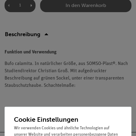
In den Warenkorb
Beschreibung
Funktion und Verwendung
Bufo calamita. In natürlicher Größe, aus SOMSO-Plast®. Nach
Studiendirektor Christian Groß. Mit aufgedruckter
Beschreibung auf grünen Sockel, unter einer transparenten
Staubschutzhaube. Schachtelmaße:
Versandkostenfrei ab 300,- €
Cookie Einstellungen
Wir verwenden Cookies und ähnliche Technologien auf
unserer Website und verarbeiten personenbezogene Daten