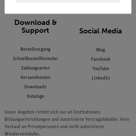
AGB
Download &
Support
Social Media
Bestellvorgang
Blog
Schnellbestellformular
Facebook
Zahlungsarten
YouTube
Versandkosten
LinkedIn
Downloads
Kataloge
Unser Angebot richtet sich nur an Institutionen,
Bildungseinrichtungen und autorisierte Vertragshändler. Kein
Verkauf an Privatpersonen und nicht autorisierte
Wiederverkäufer.