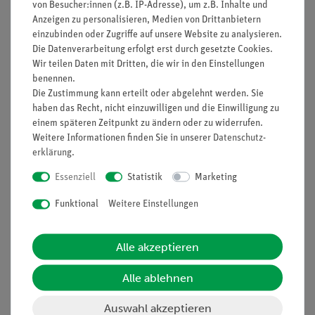
von Besucher:innen (z.B. IP-Adresse), um z.B. Inhalte und
Anzeigen zu personalisieren, Medien von Drittanbietern
einzubinden oder Zugriffe auf unsere Website zu analysieren.
Nach oben
Die Datenverarbeitung erfolgt erst durch gesetzte Cookies.
Wir teilen Daten mit Dritten, die wir in den Einstellungen
benennen.
Die Zustimmung kann erteilt oder abgelehnt werden. Sie
Informationen
Service
haben das Recht, nicht einzuwilligen und die Einwilligung zu
einem späteren Zeitpunkt zu ändern oder zu widerrufen.
Weitere Informationen finden Sie in unserer
Daten­schutz­
erklärung
.
Unternehmen
Übersicht Service
Projekte und Lösungen
Beratung & Showroom
Essenziell
Statistik
Marketing
Presse
Inventarisierungs- &
Funktional
Weitere Einstellungen
Einräumservice
Stellenangebote
Inbetriebnahme & Schulungen
Kontakt
Alle akzeptieren
Kundendienst
Hinweisgeberschutz
Alle ablehnen
Datenschutz
Auswahl akzeptieren
Impressum