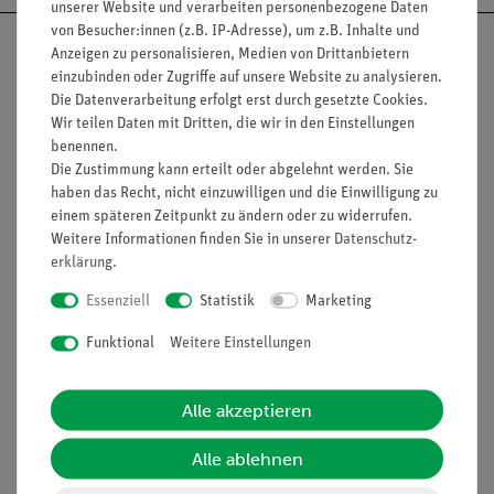
unserer Website und verarbeiten personenbezogene Daten
von Besucher:innen (z.B. IP-Adresse), um z.B. Inhalte und
Anzeigen zu personalisieren, Medien von Drittanbietern
einzubinden oder Zugriffe auf unsere Website zu analysieren.
Die Datenverarbeitung erfolgt erst durch gesetzte Cookies.
Nach oben
Wir teilen Daten mit Dritten, die wir in den Einstellungen
benennen.
Die Zustimmung kann erteilt oder abgelehnt werden. Sie
haben das Recht, nicht einzuwilligen und die Einwilligung zu
Informationen
Service
einem späteren Zeitpunkt zu ändern oder zu widerrufen.
Weitere Informationen finden Sie in unserer
Daten­schutz­
erklärung
.
Unternehmen
Übersicht Service
Essenziell
Statistik
Marketing
Projekte und Lösungen
Beratung & Showroom
Funktional
Weitere Einstellungen
Presse
Inventarisierungs- &
Einräumservice
Stellenangebote
Alle akzeptieren
Inbetriebnahme & Schulungen
Kontakt
Kundendienst
Alle ablehnen
Hinweisgeberschutz