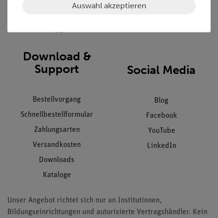
Datenschutz
Auswahl akzeptieren
Impressum
AGB
Download &
Support
Social Media
Bestellvorgang
Blog
Schnellbestellformular
Facebook
Zahlungsarten
YouTube
Versandkosten
LinkedIn
Downloads
Kataloge
Unser Angebot richtet sich nur an Institutionen,
Bildungseinrichtungen und autorisierte Vertragshändler. Kein