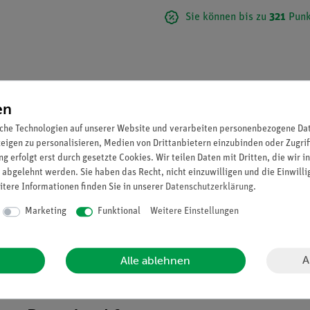
Sie können bis zu
321
Punk
en
che Technologien auf unserer Website und verarbeiten personenbezogene Date
zeigen zu personalisieren, Medien von Drittanbietern einzubinden oder Zugrif
g erfolgt erst durch gesetzte Cookies. Wir teilen Daten mit Dritten, die wir 
 abgelehnt werden. Sie haben das Recht, nicht einzuwilligen und die Einwill
itere Informationen finden Sie in unserer
Daten­schutz­erklärung
.
Marketing
Funktional
Weitere Einstellungen
mzone in 56facher linearer Vergrößerung, aus SOMSO-Plast®. In 4 Te
A
Alle ablehnen