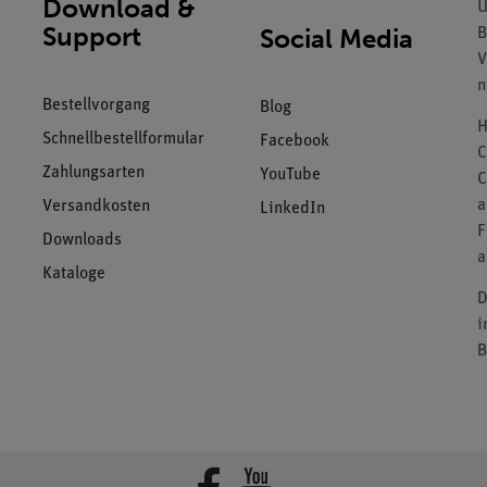
Download &
U
Support
Social Media
B
V
n
Bestellvorgang
Blog
H
Schnellbestellformular
Facebook
C
Zahlungsarten
YouTube
C
a
Versandkosten
LinkedIn
F
Downloads
a
Kataloge
D
i
B