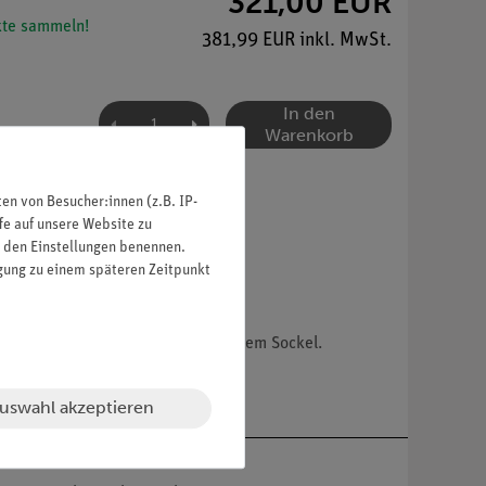
321,00 EUR
te sammeln!
381,99 EUR inkl. MwSt.
In den
Warenkorb
n von Besucher:innen (z.B. IP-
fe auf unsere Website zu
in den Einstellungen benennen.
igung zu einem späteren Zeitpunkt
ile zerlegbar, auf Stativ mit grünem Sockel.
uswahl akzeptieren