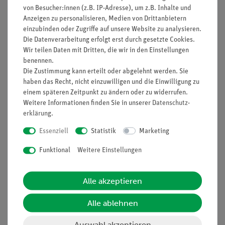
von Besucher:innen (z.B. IP-Adresse), um z.B. Inhalte und
Anzeigen zu personalisieren, Medien von Drittanbietern
einzubinden oder Zugriffe auf unsere Website zu analysieren.
Die Datenverarbeitung erfolgt erst durch gesetzte Cookies.
Nach oben
Wir teilen Daten mit Dritten, die wir in den Einstellungen
benennen.
Die Zustimmung kann erteilt oder abgelehnt werden. Sie
haben das Recht, nicht einzuwilligen und die Einwilligung zu
Informationen
Service
einem späteren Zeitpunkt zu ändern oder zu widerrufen.
Weitere Informationen finden Sie in unserer
Daten­schutz­
erklärung
.
Unternehmen
Übersicht Service
Essenziell
Statistik
Marketing
Projekte und Lösungen
Beratung & Showroom
Funktional
Weitere Einstellungen
Presse
Inventarisierungs- &
Einräumservice
Stellenangebote
Inbetriebnahme & Schulungen
Alle akzeptieren
Kontakt
Kundendienst
Hinweisgeberschutz
Alle ablehnen
Datenschutz
Auswahl akzeptieren