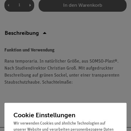
In den Warenkorb
Beschreibung
Funktion und Verwendung
Rana temporaria. In natürlicher Größe, aus SOMSO-Plast®.
Nach Studiendirektor Christian Groß. Mit aufgedruckter
Beschreibung auf grünen Sockel, unter einer transparenten
Staubschutzhaube. Schachtelmaße:
Versandkostenfrei ab 300,- €
Cookie Einstellungen
Wir verwenden Cookies und ähnliche Technologien auf
unserer Website und verarbeiten personenbezogene Daten