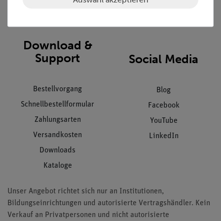
Impressum
AGB
Download &
Support
Social Media
Bestellvorgang
Blog
Schnellbestellformular
Facebook
Zahlungsarten
YouTube
Versandkosten
LinkedIn
Downloads
Kataloge
Unser Angebot richtet sich nur an Institutionen,
Bildungseinrichtungen und autorisierte Vertragshändler. Kein
Verkauf an Privatpersonen und nicht autorisierte