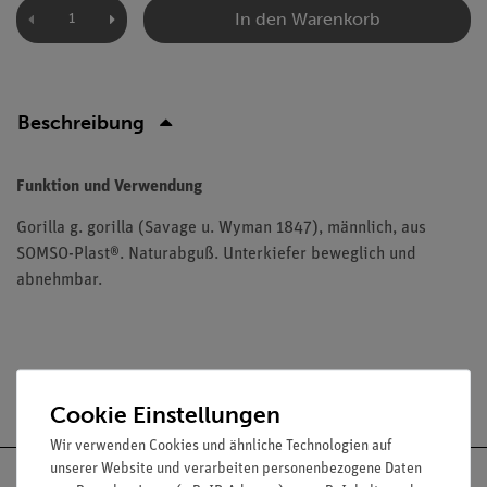
In den Warenkorb
Beschreibung
Funktion und Verwendung
Gorilla g. gorilla (Savage u. Wyman 1847), männlich, aus
SOMSO-Plast®. Naturabguß. Unterkiefer beweglich und
abnehmbar.
Versandkostenfrei ab 300,- €
Cookie Einstellungen
Wir verwenden Cookies und ähnliche Technologien auf
unserer Website und verarbeiten personenbezogene Daten