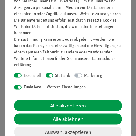
von Besucher:innen (z.B. IP-Adresse), um z.B. Inhalte und
Anzeigen zu personalisieren, Medien von Drittanbietern
einzubinden oder Zugriffe auf unsere Website zu analysieren.
Nach oben
Die Datenverarbeitung erfolgt erst durch gesetzte Cookies.
Wir teilen Daten mit Dritten, die wir in den Einstellungen
benennen.
Die Zustimmung kann erteilt oder abgelehnt werden. Sie
Informationen
Service
haben das Recht, nicht einzuwilligen und die Einwilligung zu
einem späteren Zeitpunkt zu ändern oder zu widerrufen.
Weitere Informationen finden Sie in unserer
Daten­schutz­
erklärung
.
Unternehmen
Übersicht Service
Projekte und Lösungen
Beratung & Showroom
Essenziell
Statistik
Marketing
Presse
Inventarisierungs- &
Funktional
Weitere Einstellungen
Einräumservice
Stellenangebote
Inbetriebnahme & Schulungen
Kontakt
Alle akzeptieren
Kundendienst
Hinweisgeberschutz
Alle ablehnen
Datenschutz
Impressum
Auswahl akzeptieren