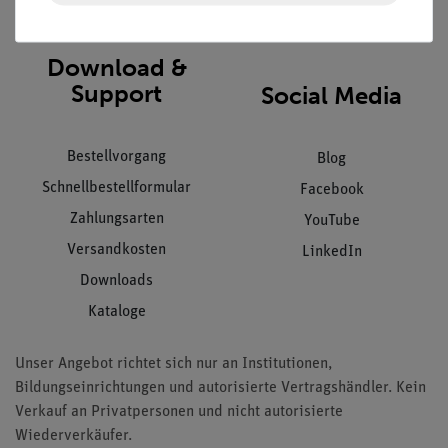
AGB
Download &
Support
Social Media
Bestellvorgang
Blog
Schnellbestellformular
Facebook
Zahlungsarten
YouTube
Versandkosten
LinkedIn
Downloads
Kataloge
Unser Angebot richtet sich nur an Institutionen,
Bildungseinrichtungen und autorisierte Vertragshändler. Kein
Verkauf an Privatpersonen und nicht autorisierte
Wiederverkäufer.