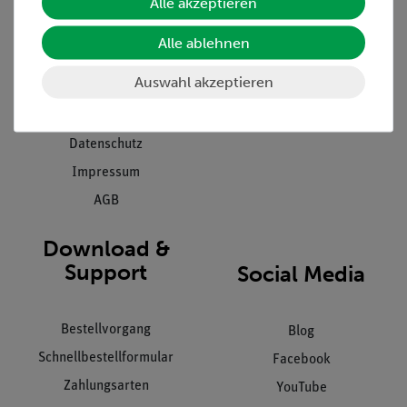
Alle akzeptieren
Projekte und Lösungen
Beratung & Showroom
Presse
Inventarisierungs- &
Alle ablehnen
Einräumservice
Stellenangebote
Auswahl akzeptieren
Inbetriebnahme & Schulungen
Kontakt
Kundendienst
Hinweisgeberschutz
Datenschutz
Impressum
AGB
Download &
Support
Social Media
Bestellvorgang
Blog
Schnellbestellformular
Facebook
Zahlungsarten
YouTube