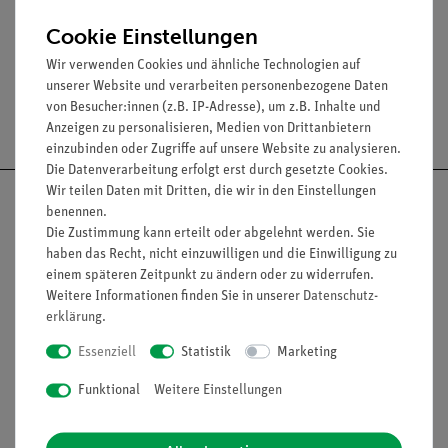
Media / Downloads
Cookie Einstellungen
Wir verwenden Cookies und ähnliche Technologien auf
unserer Website und verarbeiten personenbezogene Daten
von Besucher:innen (z.B. IP-Adresse), um z.B. Inhalte und
Versandkostenfrei ab 300,- €
Anzeigen zu personalisieren, Medien von Drittanbietern
einzubinden oder Zugriffe auf unsere Website zu analysieren.
Die Datenverarbeitung erfolgt erst durch gesetzte Cookies.
Wir teilen Daten mit Dritten, die wir in den Einstellungen
benennen.
Die Zustimmung kann erteilt oder abgelehnt werden. Sie
haben das Recht, nicht einzuwilligen und die Einwilligung zu
Nach oben
einem späteren Zeitpunkt zu ändern oder zu widerrufen.
Weitere Informationen finden Sie in unserer
Daten­schutz­
erklärung
.
Informationen
Service
Essenziell
Statistik
Marketing
Funktional
Weitere Einstellungen
Unternehmen
Übersicht Service