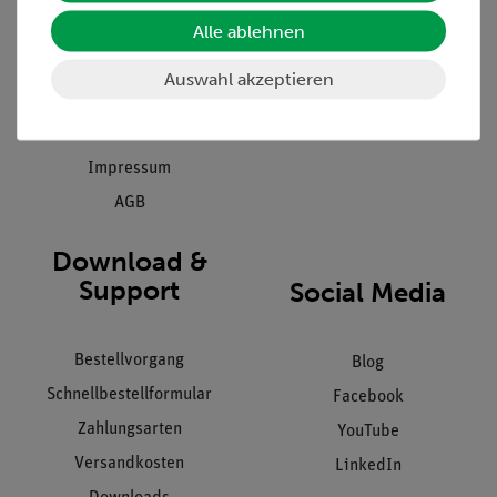
Einräumservice
Alle ablehnen
Stellenangebote
Inbetriebnahme & Schulungen
Kontakt
Auswahl akzeptieren
Kundendienst
Hinweisgeberschutz
Datenschutz
Impressum
AGB
Download &
Support
Social Media
Bestellvorgang
Blog
Schnellbestellformular
Facebook
Zahlungsarten
YouTube
Versandkosten
LinkedIn