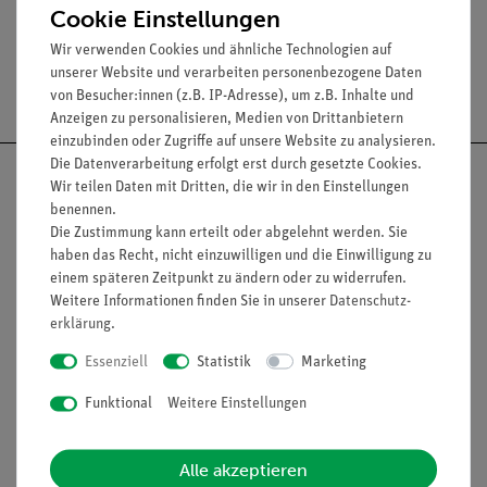
Cookie Einstellungen
Wir verwenden Cookies und ähnliche Technologien auf
unserer Website und verarbeiten personenbezogene Daten
Versandkostenfrei ab 300,- €
von Besucher:innen (z.B. IP-Adresse), um z.B. Inhalte und
Anzeigen zu personalisieren, Medien von Drittanbietern
einzubinden oder Zugriffe auf unsere Website zu analysieren.
Die Datenverarbeitung erfolgt erst durch gesetzte Cookies.
Wir teilen Daten mit Dritten, die wir in den Einstellungen
benennen.
Die Zustimmung kann erteilt oder abgelehnt werden. Sie
Nach oben
haben das Recht, nicht einzuwilligen und die Einwilligung zu
einem späteren Zeitpunkt zu ändern oder zu widerrufen.
Weitere Informationen finden Sie in unserer
Daten­schutz­
erklärung
.
Informationen
Service
Essenziell
Statistik
Marketing
Funktional
Weitere Einstellungen
Unternehmen
Übersicht Service
Projekte und Lösungen
Beratung & Showroom
Alle akzeptieren
Presse
Inventarisierungs- &