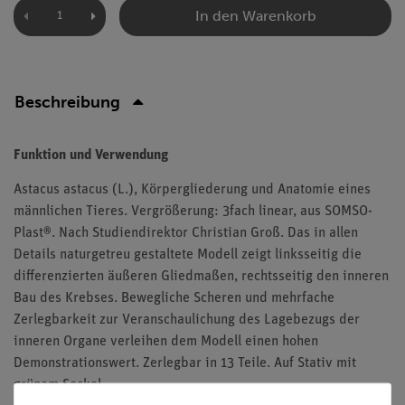
In den Warenkorb
Beschreibung
Funktion und Verwendung
Astacus astacus (L.), Körpergliederung und Anatomie eines
männlichen Tieres. Vergrößerung: 3fach linear, aus SOMSO-
Plast®. Nach Studiendirektor Christian Groß. Das in allen
Details naturgetreu gestaltete Modell zeigt linksseitig die
differenzierten äußeren Gliedmaßen, rechtsseitig den inneren
Bau des Krebses. Bewegliche Scheren und mehrfache
Zerlegbarkeit zur Veranschaulichung des Lagebezugs der
inneren Organe verleihen dem Modell einen hohen
Demonstrationswert. Zerlegbar in 13 Teile. Auf Stativ mit
grünem Sockel.