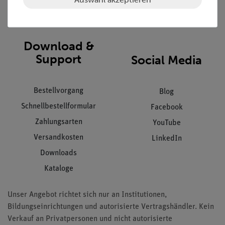
Impressum
AGB
Download &
Support
Social Media
Bestellvorgang
Blog
Schnellbestellformular
Facebook
Zahlungsarten
YouTube
Versandkosten
LinkedIn
Downloads
Kataloge
Unser Angebot richtet sich nur an Institutionen,
Bildungseinrichtungen und autorisierte Vertragshändler. Kein
Verkauf an Privatpersonen und nicht autorisierte