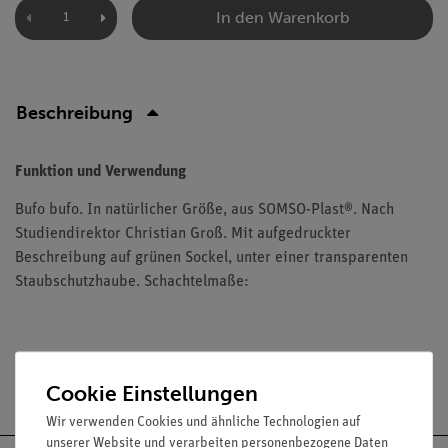
In den Warenkorb
Beschreibung
Funktion und Verwendung
Bufo bufo. In natürlicher Größe, aus SOMSO-Plast®. Nach
Studiendirektor Christian Groß. Mit aufgedruckter
Beschreibung auf grünen Sockel, unter einer transparenten
Staubschutzhaube. Schachtelmaße:
Versandkostenfrei ab 300,- €
Cookie Einstellungen
Wir verwenden Cookies und ähnliche Technologien auf
unserer Website und verarbeiten personenbezogene Daten