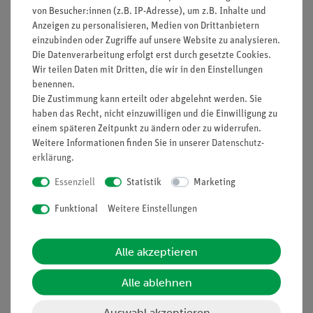
von Besucher:innen (z.B. IP-Adresse), um z.B. Inhalte und
Anzeigen zu personalisieren, Medien von Drittanbietern
einzubinden oder Zugriffe auf unsere Website zu analysieren.
Die Datenverarbeitung erfolgt erst durch gesetzte Cookies.
Nach oben
Wir teilen Daten mit Dritten, die wir in den Einstellungen
benennen.
Die Zustimmung kann erteilt oder abgelehnt werden. Sie
haben das Recht, nicht einzuwilligen und die Einwilligung zu
Informationen
Service
einem späteren Zeitpunkt zu ändern oder zu widerrufen.
Weitere Informationen finden Sie in unserer
Daten­schutz­
erklärung
.
Unternehmen
Übersicht Service
Essenziell
Statistik
Marketing
Projekte und Lösungen
Beratung & Showroom
Funktional
Weitere Einstellungen
Presse
Inventarisierungs- &
Einräumservice
Stellenangebote
Inbetriebnahme & Schulungen
Alle akzeptieren
Kontakt
Kundendienst
Hinweisgeberschutz
Alle ablehnen
Datenschutz
Auswahl akzeptieren