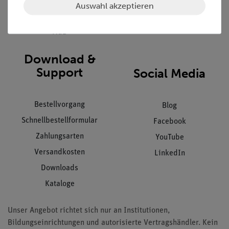
Datenschutz
Auswahl akzeptieren
Impressum
AGB
Download &
Support
Social Media
Bestellvorgang
Blog
Schnellbestellformular
Facebook
Zahlungsarten
YouTube
Versandkosten
LinkedIn
Downloads
Kataloge
Unser Angebot richtet sich nur an Institutionen,
Bildungseinrichtungen und autorisierte Vertragshändler. Kein