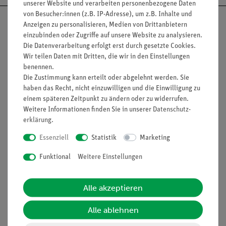
unserer Website und verarbeiten personenbezogene Daten
von Besucher:innen (z.B. IP-Adresse), um z.B. Inhalte und
Anzeigen zu personalisieren, Medien von Drittanbietern
einzubinden oder Zugriffe auf unsere Website zu analysieren.
Die Datenverarbeitung erfolgt erst durch gesetzte Cookies.
Nach oben
Wir teilen Daten mit Dritten, die wir in den Einstellungen
benennen.
Die Zustimmung kann erteilt oder abgelehnt werden. Sie
haben das Recht, nicht einzuwilligen und die Einwilligung zu
Informationen
Service
einem späteren Zeitpunkt zu ändern oder zu widerrufen.
Weitere Informationen finden Sie in unserer
Daten­schutz­
erklärung
.
Unternehmen
Übersicht Service
Essenziell
Statistik
Marketing
Projekte und Lösungen
Beratung & Showroom
Funktional
Weitere Einstellungen
Presse
Inventarisierungs- &
Einräumservice
Stellenangebote
Alle akzeptieren
Inbetriebnahme & Schulungen
Kontakt
Kundendienst
Alle ablehnen
Hinweisgeberschutz