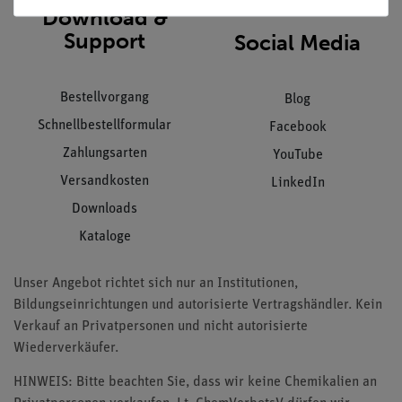
Download &
Support
Social Media
Bestellvorgang
Blog
Schnellbestellformular
Facebook
Zahlungsarten
YouTube
Versandkosten
LinkedIn
Downloads
Kataloge
Unser Angebot richtet sich nur an Institutionen,
Bildungseinrichtungen und autorisierte Vertragshändler. Kein
Verkauf an Privatpersonen und nicht autorisierte
Wiederverkäufer.
HINWEIS: Bitte beachten Sie, dass wir keine Chemikalien an