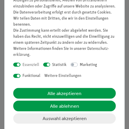
Anzeigen zu personalisieren, Medien von Drittanbietern
Nach oben
einzubinden oder Zugriffe auf unsere Website zu analysieren.
Die Datenverarbeitung erfolgt erst durch gesetzte Cookies.
Wir teilen Daten mit Dritten, die wir in den Einstellungen
benennen.
Informationen
Service
Die Zustimmung kann erteilt oder abgelehnt werden. Sie
haben das Recht, nicht einzuwilligen und die Einwilligung zu
einem späteren Zeitpunkt zu ändern oder zu widerrufen.
Unternehmen
Übersicht Service
Weitere Informationen finden Sie in unserer
Daten­schutz­
erklärung
.
Projekte und Lösungen
Beratung & Showroom
Essenziell
Statistik
Marketing
Presse
Inventarisierungs- &
Einräumservice
Stellenangebote
Funktional
Weitere Einstellungen
Inbetriebnahme & Schulungen
Kontakt
Kundendienst
Hinweisgeberschutz
Alle akzeptieren
Datenschutz
Alle ablehnen
Impressum
Auswahl akzeptieren
AGB