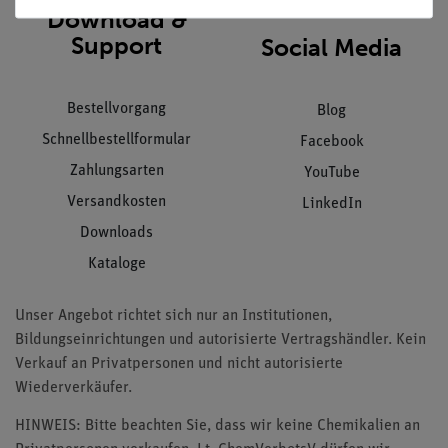
Download &
Support
Social Media
Bestellvorgang
Blog
Schnellbestellformular
Facebook
Zahlungsarten
YouTube
Versandkosten
LinkedIn
Downloads
Kataloge
Unser Angebot richtet sich nur an Institutionen,
Bildungseinrichtungen und autorisierte Vertragshändler. Kein
Verkauf an Privatpersonen und nicht autorisierte
Wiederverkäufer.
HINWEIS: Bitte beachten Sie, dass wir keine Chemikalien an