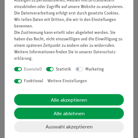
Anzeigen zu personalisieren, Medien von Drittanbietern
Nach oben
einzubinden oder Zugriffe auf unsere Website zu analysieren.
Die Datenverarbeitung erfolgt erst durch gesetzte Cookies.
Wir teilen Daten mit Dritten, die wir in den Einstellungen
benennen.
Informationen
Service
Die Zustimmung kann erteilt oder abgelehnt werden. Sie
haben das Recht, nicht einzuwilligen und die Einwilligung zu
einem späteren Zeitpunkt zu ändern oder zu widerrufen.
Unternehmen
Übersicht Service
Weitere Informationen finden Sie in unserer
Daten­schutz­
erklärung
.
Projekte und Lösungen
Beratung & Showroom
Essenziell
Statistik
Marketing
Presse
Inventarisierungs- &
Einräumservice
Stellenangebote
Funktional
Weitere Einstellungen
Inbetriebnahme & Schulungen
Kontakt
Kundendienst
Hinweisgeberschutz
Alle akzeptieren
Datenschutz
Alle ablehnen
Impressum
Auswahl akzeptieren
AGB