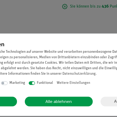
Sie können bis zu
436
Punk
en
che Technologien auf unserer Website und verarbeiten personenbezogene Date
zeigen zu personalisieren, Medien von Drittanbietern einzubinden oder Zugrif
g erfolgt erst durch gesetzte Cookies. Wir teilen Daten mit Dritten, die wir 
 abgelehnt werden. Sie haben das Recht, nicht einzuwilligen und die Einwill
itere Informationen finden Sie in unserer
Daten­schutz­erklärung
.
MSO-Plast®. Nach Prof. Dr. Weber. Quer- und Längsschnitt, Darstel
Marketing
Funktional
Weitere Einstellungen
A
Alle ablehnen