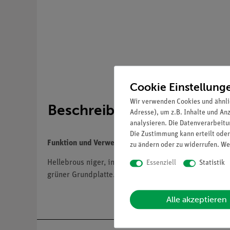
Cookie Einstellung
Wir verwenden Cookies und ähnli
Beschreibung
Adresse), um z.B. Inhalte und An
analysieren. Die Datenverarbeitun
Die Zustimmung kann erteilt oder
Funktion und Verwendung
zu ändern oder zu widerrufen. We
Hellebrous niger, in 700facher Vergrößerung, aus SO
Essenziell
Statistik
grüner Grundplatte.
Alle akzeptieren