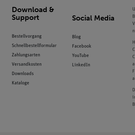
Download &
U
Support
Social Media
B
V
n
Bestellvorgang
Blog
H
Schnellbestellformular
Facebook
C
Zahlungsarten
YouTube
C
a
Versandkosten
LinkedIn
F
Downloads
a
Kataloge
D
i
B