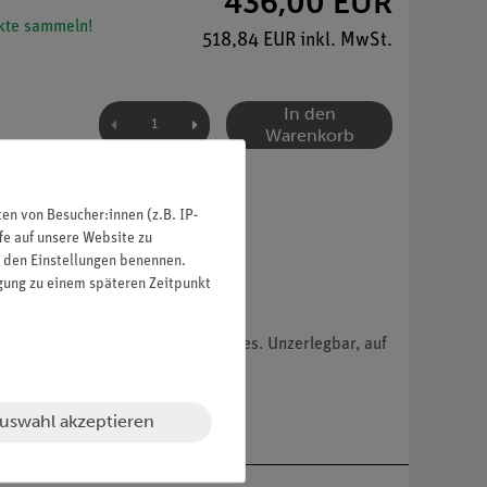
436,00 EUR
te sammeln!
518,84 EUR inkl. MwSt.
In den
Warenkorb
n von Besucher:innen (z.B. IP-
fe auf unsere Website zu
in den Einstellungen benennen.
igung zu einem späteren Zeitpunkt
lung des mikroskopischen Feinbaues. Unzerlegbar, auf
uswahl akzeptieren