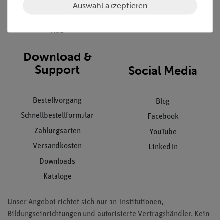
Datenschutz
Auswahl akzeptieren
Impressum
AGB
Download &
Support
Social Media
Bestellvorgang
Blog
Schnellbestellformular
Facebook
Zahlungsarten
YouTube
Versandkosten
LinkedIn
Downloads
Kataloge
Unser Angebot richtet sich nur an Institutionen,
Bildungseinrichtungen und autorisierte Vertragshändler. Kein