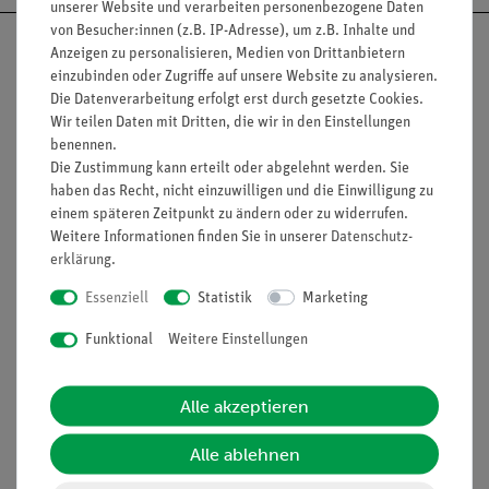
unserer Website und verarbeiten personenbezogene Daten
von Besucher:innen (z.B. IP-Adresse), um z.B. Inhalte und
Anzeigen zu personalisieren, Medien von Drittanbietern
einzubinden oder Zugriffe auf unsere Website zu analysieren.
Die Datenverarbeitung erfolgt erst durch gesetzte Cookies.
Nach oben
Wir teilen Daten mit Dritten, die wir in den Einstellungen
benennen.
Die Zustimmung kann erteilt oder abgelehnt werden. Sie
haben das Recht, nicht einzuwilligen und die Einwilligung zu
Informationen
Service
einem späteren Zeitpunkt zu ändern oder zu widerrufen.
Weitere Informationen finden Sie in unserer
Daten­schutz­
erklärung
.
Unternehmen
Übersicht Service
Essenziell
Statistik
Marketing
Projekte und Lösungen
Beratung & Showroom
Funktional
Weitere Einstellungen
Presse
Inventarisierungs- &
Einräumservice
Stellenangebote
Alle akzeptieren
Inbetriebnahme & Schulungen
Kontakt
Kundendienst
Alle ablehnen
Hinweisgeberschutz