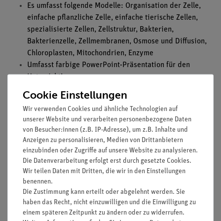
Es umfasst folgende Modelle: Organisation der Zelle,
einfache pflanzliche Zelle, einfache tierische Zellen,
spezialisierte Zellen, Zellstruktur, Bakterien,
Bakterienzelle, Zellmembranen, Osmose und Diffusion,
Chloroplasten, Mitochondrien, Enzyme
Umfasst farbige PowerPoint-Präsentation für den
Unterricht!
Zum Download gehört: Anleitung für den Unterricht,
Cookie Einstellungen
Vorlagen, PowerPoint-Datei
Wir verwenden Cookies und ähnliche Technologien auf
Außerdem wird benötigt: Papier, Schere, Klebestift
unserer Website und verarbeiten personenbezogene Daten
von Besucher:innen (z.B. IP-Adresse), um z.B. Inhalte und
Anzeigen zu personalisieren, Medien von Drittanbietern
einzubinden oder Zugriffe auf unsere Website zu analysieren.
Die Datenverarbeitung erfolgt erst durch gesetzte Cookies.
Media / Downloads
Wir teilen Daten mit Dritten, die wir in den Einstellungen
benennen.
Die Zustimmung kann erteilt oder abgelehnt werden. Sie
haben das Recht, nicht einzuwilligen und die Einwilligung zu
Versandkostenfrei ab 300,- €
einem späteren Zeitpunkt zu ändern oder zu widerrufen.