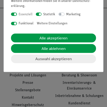
Weitere Informationen finden Sie in unserer
Daten­schutz­
erklärung
.
Essenziell
Statistik
Marketing
Funktional
Weitere Einstellungen
Nach oben
Alle akzeptieren
Alle ablehnen
Informationen
Service
Auswahl akzeptieren
Unternehmen
Übersicht Service
Projekte und Lösungen
Beratung & Showroom
Presse
Inventarisierungs- &
Einräumservice
Stellenangebote
Inbetriebnahme & Schulungen
Kontakt
Kundendienst
Hinweisgeberschutz