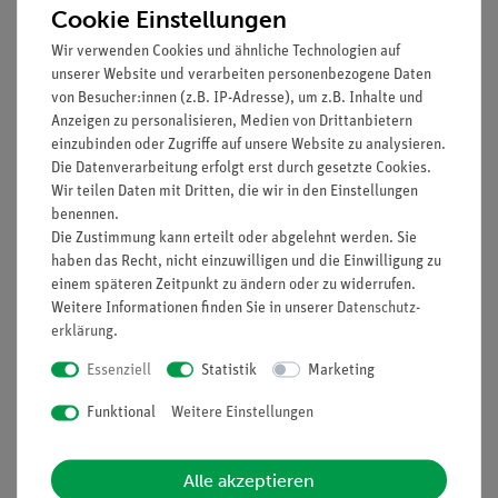
Cookie Einstellungen
Einfache Proteinsynthese, Enzyme, Osmose und
Diffusion
Wir verwenden Cookies und ähnliche Technologien auf
Umwelt
: Klimawandel, Wasserkreislauf,
unserer Website und verarbeiten personenbezogene Daten
Kohlenstoffkreislauf, Boden, Honigbiene
von Besucher:innen (z.B. IP-Adresse), um z.B. Inhalte und
Anzeigen zu personalisieren, Medien von Drittanbietern
Genetik und Evolution
: Mitose und Zellzyklus,
einzubinden oder Zugriffe auf unsere Website zu analysieren.
Meiose, Die Struktur der DNA, Transkription,
Die Datenverarbeitung erfolgt erst durch gesetzte Cookies.
Translation und Proteinbiosynthese,
Wir teilen Daten mit Dritten, die wir in den Einstellungen
Polymerasekettenreaktion (PCR), CRISPR, Evolve,
benennen.
Evolution durch natürliche Auslese
Die Zustimmung kann erteilt oder abgelehnt werden. Sie
Umfasst farbige PowerPoint-Präsentation für den
haben das Recht, nicht einzuwilligen und die Einwilligung zu
Unterricht!
einem späteren Zeitpunkt zu ändern oder zu widerrufen.
Weitere Informationen finden Sie in unserer
Daten­schutz­
Zum Download gehört: Anleitung für den Unterricht,
erklärung
.
Vorlagen, PowerPoint-Datei
Außerdem wird benötigt: Papier, Schere, Klebestift
Essenziell
Statistik
Marketing
Funktional
Weitere Einstellungen
Alle akzeptieren
Media / Downloads