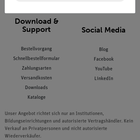
AGB
Download &
Support
Social Media
Bestellvorgang
Blog
Schnellbestellformular
Facebook
Zahlungsarten
YouTube
Versandkosten
LinkedIn
Downloads
Kataloge
Unser Angebot richtet sich nur an Institutionen,
Bildungseinrichtungen und autorisierte Vertragshändler. Kein
Verkauf an Privatpersonen und nicht autorisierte
Wiederverkäufer.