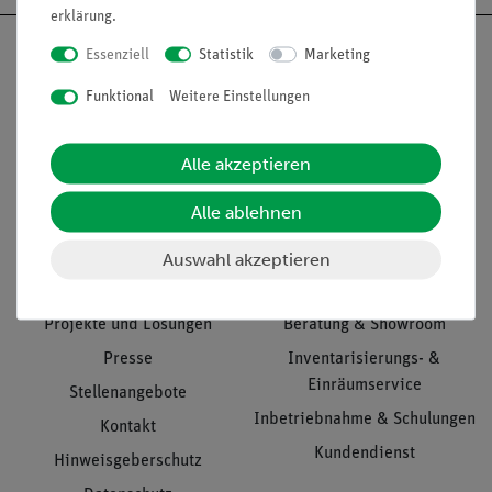
erklärung
.
Essenziell
Statistik
Marketing
Funktional
Weitere Einstellungen
Nach oben
Alle akzeptieren
Alle ablehnen
Informationen
Service
Auswahl akzeptieren
Unternehmen
Übersicht Service
Projekte und Lösungen
Beratung & Showroom
Presse
Inventarisierungs- &
Einräumservice
Stellenangebote
Inbetriebnahme & Schulungen
Kontakt
Kundendienst
Hinweisgeberschutz