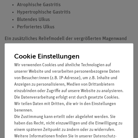
Atrophische Gastritis
Hypertrophische Gastritis
Blutendes Ulkus
Perforiertes Ulkus
Ein zusätzliches Reliefmodell der vergrößerten Magenwand
zeigt:
Gesunde Schleimhaut
Cookie Einstellungen
Akute Gastritis im Antrumbereich
Wir verwenden Cookies und ähnliche Technologien auf
Erosive Gastritis mit Schleimhautdefekten
unserer Website und verarbeiten personenbezogene Daten
Blutendes Ulkus (zerstörte Muskularis mucosae)
von Besucher:innen (z.B. IP-Adresse), um z.B. Inhalte und
Perforiertes Ulkus (alle Magenschichten zerstört)
Anzeigen zu personalisieren, Medien von Drittanbietern
einzubinden oder Zugriffe auf unsere Website zu analysieren.
Auf Sockel.
Die Datenverarbeitung erfolgt erst durch gesetzte Cookies.
Wir teilen Daten mit Dritten, die wir in den Einstellungen
benennen.
Die Zustimmung kann erteilt oder abgelehnt werden. Sie
haben das Recht, nicht einzuwilligen und die Einwilligung zu
Versandkostenfrei ab 300,- €
einem späteren Zeitpunkt zu ändern oder zu widerrufen.
Weitere Informationen finden Sie in unserer
Daten­schutz­