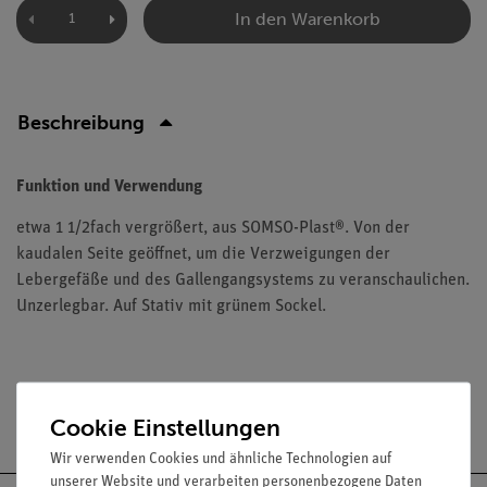
In den Warenkorb
Beschreibung
Funktion und Verwendung
etwa 1 1/2fach vergrößert, aus SOMSO-Plast®. Von der
kaudalen Seite geöffnet, um die Verzweigungen der
Lebergefäße und des Gallengangsystems zu veranschaulichen.
Unzerlegbar. Auf Stativ mit grünem Sockel.
Versandkostenfrei ab 300,- €
Cookie Einstellungen
Wir verwenden Cookies und ähnliche Technologien auf
unserer Website und verarbeiten personenbezogene Daten