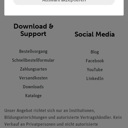
Impressum
AGB
Download &
Support
Social Media
Bestellvorgang
Blog
Schnellbestellformular
Facebook
Zahlungsarten
YouTube
Versandkosten
LinkedIn
Downloads
Kataloge
Unser Angebot richtet sich nur an Institutionen,
Bildungseinrichtungen und autorisierte Vertragshändler. Kein
Verkauf an Privatpersonen und nicht autorisierte