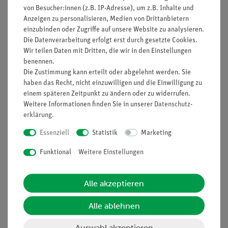
von Besucher:innen (z.B. IP-Adresse), um z.B. Inhalte und
Anzeigen zu personalisieren, Medien von Drittanbietern
einzubinden oder Zugriffe auf unsere Website zu analysieren.
Die Datenverarbeitung erfolgt erst durch gesetzte Cookies.
Nach oben
Wir teilen Daten mit Dritten, die wir in den Einstellungen
benennen.
Die Zustimmung kann erteilt oder abgelehnt werden. Sie
haben das Recht, nicht einzuwilligen und die Einwilligung zu
Informationen
Service
einem späteren Zeitpunkt zu ändern oder zu widerrufen.
Weitere Informationen finden Sie in unserer
Daten­schutz­
erklärung
.
Unternehmen
Übersicht Service
Essenziell
Statistik
Marketing
Projekte und Lösungen
Beratung & Showroom
Funktional
Weitere Einstellungen
Presse
Inventarisierungs- &
Einräumservice
Stellenangebote
Inbetriebnahme & Schulungen
Alle akzeptieren
Kontakt
Kundendienst
Hinweisgeberschutz
Alle ablehnen
Datenschutz
Auswahl akzeptieren