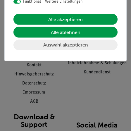
Funktional
Weitere Einstellungen
Informationen
Service
Alle akzeptieren
Unternehmen
Übersicht Service
Alle ablehnen
Projekte und Lösungen
Beratung & Showroom
Auswahl akzeptieren
Presse
Inventarisierungs- &
Einräumservice
Stellenangebote
Inbetriebnahme & Schulungen
Kontakt
Kundendienst
Hinweisgeberschutz
Datenschutz
Impressum
AGB
Download &
Support
Social Media