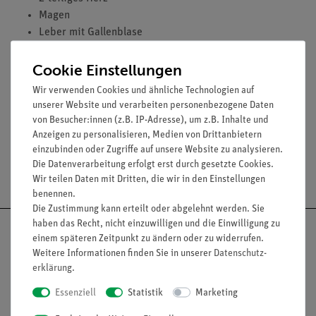
Magen
Leber mit Gallenblase
4-teiliges Darmpaket
Cookie Einstellungen
Vordere Nierenhälfte
Vordere Harnblasenhälfte
Wir verwenden Cookies und ähnliche Technologien auf
Lieferung mit 3B Torso-Guide
unserer Website und verarbeiten personenbezogene Daten
von Besucher:innen (z.B. IP-Adresse), um z.B. Inhalte und
Anzeigen zu personalisieren, Medien von Drittanbietern
einzubinden oder Zugriffe auf unsere Website zu analysieren.
Die Datenverarbeitung erfolgt erst durch gesetzte Cookies.
Versandkostenfrei ab 300,- €
Wir teilen Daten mit Dritten, die wir in den Einstellungen
benennen.
Die Zustimmung kann erteilt oder abgelehnt werden. Sie
haben das Recht, nicht einzuwilligen und die Einwilligung zu
einem späteren Zeitpunkt zu ändern oder zu widerrufen.
Weitere Informationen finden Sie in unserer
Daten­schutz­
erklärung
.
Nach oben
Essenziell
Statistik
Marketing