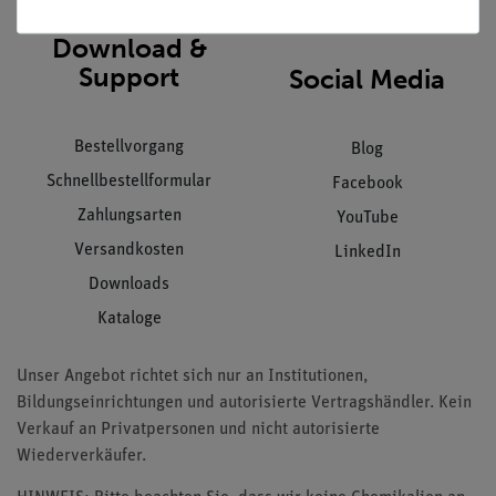
Download &
Support
Social Media
Bestellvorgang
Blog
Schnellbestellformular
Facebook
Zahlungsarten
YouTube
Versandkosten
LinkedIn
Downloads
Kataloge
Unser Angebot richtet sich nur an Institutionen,
Bildungseinrichtungen und autorisierte Vertragshändler. Kein
Verkauf an Privatpersonen und nicht autorisierte
Wiederverkäufer.