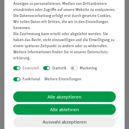
Anzeigen zu personalisieren, Medien von Drittanbietern
Nach oben
einzubinden oder Zugriffe auf unsere Website zu analysieren.
Die Datenverarbeitung erfolgt erst durch gesetzte Cookies.
Wir teilen Daten mit Dritten, die wir in den Einstellungen
benennen.
Die Zustimmung kann erteilt oder abgelehnt werden. Sie
Informationen
Service
haben das Recht, nicht einzuwilligen und die Einwilligung zu
einem späteren Zeitpunkt zu ändern oder zu widerrufen.
Weitere Informationen finden Sie in unserer
Daten­schutz­
Unternehmen
Übersicht Service
erklärung
.
Projekte und Lösungen
Beratung & Showroom
Essenziell
Statistik
Marketing
Presse
Inventarisierungs- &
Funktional
Weitere Einstellungen
Einräumservice
Stellenangebote
Inbetriebnahme & Schulungen
Kontakt
Alle akzeptieren
Kundendienst
Hinweisgeberschutz
Datenschutz
Alle ablehnen
Impressum
Auswahl akzeptieren
AGB