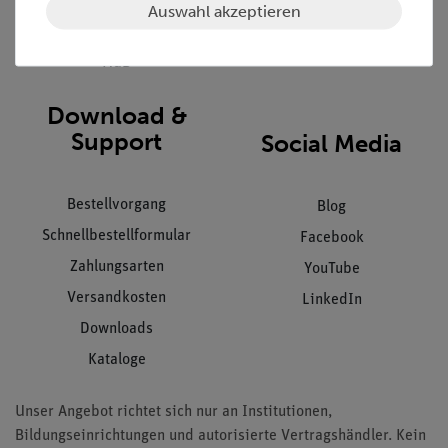
Datenschutz
Auswahl akzeptieren
Impressum
AGB
Download &
Support
Social Media
Bestellvorgang
Blog
Schnellbestellformular
Facebook
Zahlungsarten
YouTube
Versandkosten
LinkedIn
Downloads
Kataloge
Unser Angebot richtet sich nur an Institutionen,
Bildungseinrichtungen und autorisierte Vertragshändler. Kein