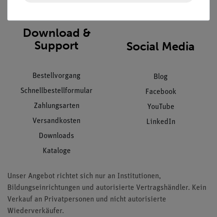
AGB
Download &
Support
Social Media
Bestellvorgang
Blog
Schnellbestellformular
Facebook
Zahlungsarten
YouTube
Versandkosten
LinkedIn
Downloads
Kataloge
Unser Angebot richtet sich nur an Institutionen,
Bildungseinrichtungen und autorisierte Vertragshändler. Kein
Verkauf an Privatpersonen und nicht autorisierte
Wiederverkäufer.