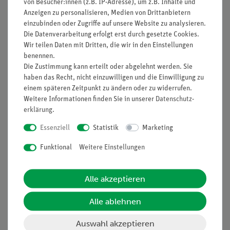
von Besucher:innen (z.B. IP-Adresse), um z.B. Inhalte und
Anzeigen zu personalisieren, Medien von Drittanbietern
einzubinden oder Zugriffe auf unsere Website zu analysieren.
Nach oben
Die Datenverarbeitung erfolgt erst durch gesetzte Cookies.
Wir teilen Daten mit Dritten, die wir in den Einstellungen
benennen.
Die Zustimmung kann erteilt oder abgelehnt werden. Sie
Informationen
Service
haben das Recht, nicht einzuwilligen und die Einwilligung zu
einem späteren Zeitpunkt zu ändern oder zu widerrufen.
Weitere Informationen finden Sie in unserer
Daten­schutz­
erklärung
.
Unternehmen
Übersicht Service
Projekte und Lösungen
Beratung & Showroom
Essenziell
Statistik
Marketing
Presse
Inventarisierungs- &
Funktional
Weitere Einstellungen
Einräumservice
Stellenangebote
Inbetriebnahme & Schulungen
Kontakt
Alle akzeptieren
Kundendienst
Hinweisgeberschutz
Alle ablehnen
Datenschutz
Impressum
Auswahl akzeptieren