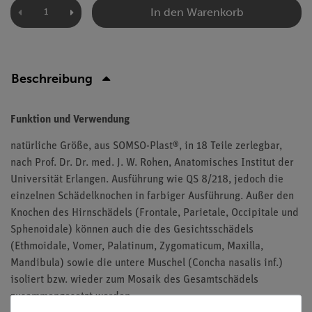
In den Warenkorb
Beschreibung
Funktion und Verwendung
natürliche Größe, aus SOMSO-Plast®, in 18 Teile zerlegbar,
nach Prof. Dr. Dr. med. J. W. Rohen, Anatomisches Institut der
Universität Erlangen. Ausführung wie QS 8/218, jedoch die
einzelnen Schädelknochen in farbiger Ausführung. Außer den
Knochen des Hirnschädels (Frontale, Parietale, Occipitale und
Sphenoidale) können auch die des Gesichtsschädels
(Ethmoidale, Vomer, Palatinum, Zygomaticum, Maxilla,
Mandibula) sowie die untere Muschel (Concha nasalis inf.)
isoliert bzw. wieder zum Mosaik des Gesamtschädels
zusammengesetzt werden.