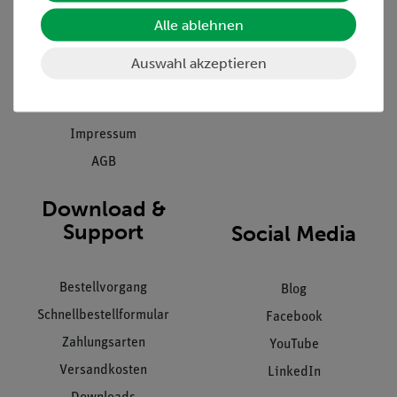
Einräumservice
Alle ablehnen
Stellenangebote
Inbetriebnahme & Schulungen
Kontakt
Auswahl akzeptieren
Kundendienst
Hinweisgeberschutz
Datenschutz
Impressum
AGB
Download &
Support
Social Media
Bestellvorgang
Blog
Schnellbestellformular
Facebook
Zahlungsarten
YouTube
Versandkosten
LinkedIn