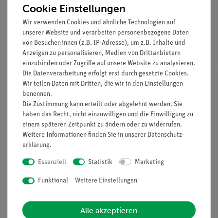
Cookie Einstellungen
Wir verwenden Cookies und ähnliche Technologien auf
unserer Website und verarbeiten personenbezogene Daten
Versandkostenfrei ab 300,- €
von Besucher:innen (z.B. IP-Adresse), um z.B. Inhalte und
Anzeigen zu personalisieren, Medien von Drittanbietern
einzubinden oder Zugriffe auf unsere Website zu analysieren.
Die Datenverarbeitung erfolgt erst durch gesetzte Cookies.
Wir teilen Daten mit Dritten, die wir in den Einstellungen
benennen.
Die Zustimmung kann erteilt oder abgelehnt werden. Sie
Nach oben
haben das Recht, nicht einzuwilligen und die Einwilligung zu
einem späteren Zeitpunkt zu ändern oder zu widerrufen.
Weitere Informationen finden Sie in unserer
Daten­schutz­
erklärung
.
Informationen
Service
Essenziell
Statistik
Marketing
Funktional
Weitere Einstellungen
Unternehmen
Übersicht Service
Projekte und Lösungen
Beratung & Showroom
Alle akzeptieren
Presse
Inventarisierungs- &