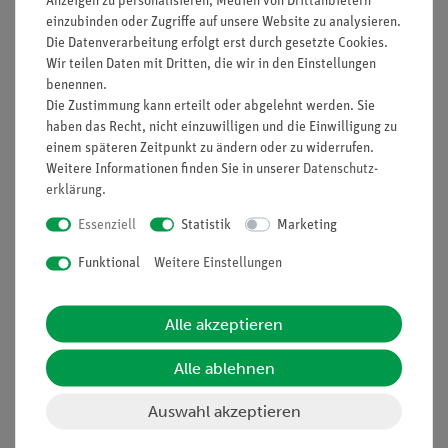
Anzeigen zu personalisieren, Medien von Drittanbietern
Nach oben
einzubinden oder Zugriffe auf unsere Website zu analysieren.
Die Datenverarbeitung erfolgt erst durch gesetzte Cookies.
Wir teilen Daten mit Dritten, die wir in den Einstellungen
benennen.
Informationen
Service
Die Zustimmung kann erteilt oder abgelehnt werden. Sie
haben das Recht, nicht einzuwilligen und die Einwilligung zu
einem späteren Zeitpunkt zu ändern oder zu widerrufen.
Unternehmen
Übersicht Service
Weitere Informationen finden Sie in unserer
Daten­schutz­
erklärung
.
Projekte und Lösungen
Beratung & Showroom
Essenziell
Statistik
Marketing
Presse
Inventarisierungs- &
Einräumservice
Stellenangebote
Funktional
Weitere Einstellungen
Inbetriebnahme & Schulungen
Kontakt
Kundendienst
Hinweisgeberschutz
Alle akzeptieren
Datenschutz
Alle ablehnen
Impressum
Auswahl akzeptieren
AGB