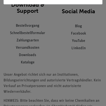
Download &
Support
Social Media
Bestellvorgang
Blog
Schnellbestellformular
Facebook
Zahlungsarten
YouTube
Versandkosten
LinkedIn
Downloads
Kataloge
Unser Angebot richtet sich nur an Institutionen,
Bildungseinrichtungen und autorisierte Vertragshändler. Kein
Verkauf an Privatpersonen und nicht autorisierte
Wiederverkäufer.
HINWEIS: Bitte beachten Sie, dass wir keine Chemikalien an