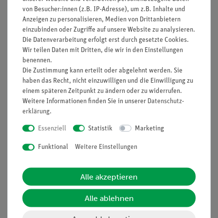
von Besucher:innen (z.B. IP-Adresse), um z.B. Inhalte und
Anzeigen zu personalisieren, Medien von Drittanbietern
einzubinden oder Zugriffe auf unsere Website zu analysieren.
Die Datenverarbeitung erfolgt erst durch gesetzte Cookies.
Nach oben
Wir teilen Daten mit Dritten, die wir in den Einstellungen
benennen.
Die Zustimmung kann erteilt oder abgelehnt werden. Sie
haben das Recht, nicht einzuwilligen und die Einwilligung zu
Informationen
Service
einem späteren Zeitpunkt zu ändern oder zu widerrufen.
Weitere Informationen finden Sie in unserer
Daten­schutz­
erklärung
.
Unternehmen
Übersicht Service
Essenziell
Statistik
Marketing
Projekte und Lösungen
Beratung & Showroom
Funktional
Weitere Einstellungen
Presse
Inventarisierungs- &
Einräumservice
Stellenangebote
Alle akzeptieren
Inbetriebnahme & Schulungen
Kontakt
Kundendienst
Hinweisgeberschutz
Alle ablehnen
Datenschutz