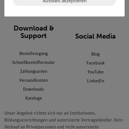
Auswahl akzeptieren
Impressum
AGB
Download &
Support
Social Media
Bestellvorgang
Blog
Schnellbestellformular
Facebook
Zahlungsarten
YouTube
Versandkosten
LinkedIn
Downloads
Kataloge
Unser Angebot richtet sich nur an Institutionen,
Bildungseinrichtungen und autorisierte Vertragshändler. Kein
Verkauf an Privatpersonen und nicht autorisierte