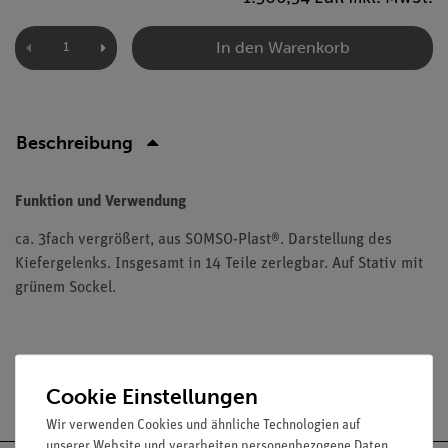
In den Warenkorb
Beschreibung
Funktion und Verwendung
ca. 3fach vergrößert, aus SOMSO-Plast®. Darstellung des
Kiefergelenks. Insgesamt in 14 Teile zerlegbar. Auf Stativ mit
grünem Sockel.
Versandkostenfrei ab 300,- €
Cookie Einstellungen
Wir verwenden Cookies und ähnliche Technologien auf
unserer Website und verarbeiten personenbezogene Daten