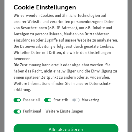
Cookie Einstellungen
Wir verwenden Cookies und ähnliche Technologien auf
unserer Website und verarbeiten personenbezogene Daten
Versandkostenfrei ab 300,- €
von Besucher:innen (z.B. IP-Adresse), um z.B. Inhalte und
Anzeigen zu personalisieren, Medien von Drittanbietern
einzubinden oder Zugriffe auf unsere Website zu analysieren.
Die Datenverarbeitung erfolgt erst durch gesetzte Cookies.
Wir teilen Daten mit Dritten, die wir in den Einstellungen
benennen.
Die Zustimmung kann erteilt oder abgelehnt werden. Sie
Nach oben
haben das Recht, nicht einzuwilligen und die Einwilligung zu
einem späteren Zeitpunkt zu ändern oder zu widerrufen.
Weitere Informationen finden Sie in unserer
Daten­schutz­
erklärung
.
Informationen
Service
Essenziell
Statistik
Marketing
Funktional
Weitere Einstellungen
Unternehmen
Übersicht Service
Projekte und Lösungen
Beratung & Showroom
Alle akzeptieren