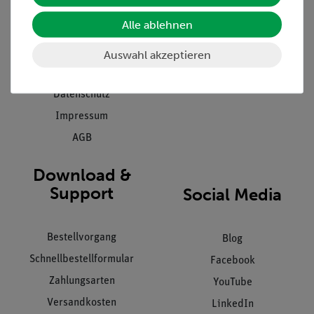
Presse
Inventarisierungs- &
Alle ablehnen
Einräumservice
Stellenangebote
Inbetriebnahme & Schulungen
Kontakt
Auswahl akzeptieren
Kundendienst
Hinweisgeberschutz
Datenschutz
Impressum
AGB
Download &
Support
Social Media
Bestellvorgang
Blog
Schnellbestellformular
Facebook
Zahlungsarten
YouTube
Versandkosten
LinkedIn