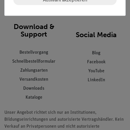
Impressum
AGB
Download &
Support
Social Media
Bestellvorgang
Blog
Schnellbestellformular
Facebook
Zahlungsarten
YouTube
Versandkosten
LinkedIn
Downloads
Kataloge
Unser Angebot richtet sich nur an Institutionen,
Bildungseinrichtungen und autorisierte Vertragshändler. Kein
Verkauf an Privatpersonen und nicht autorisierte