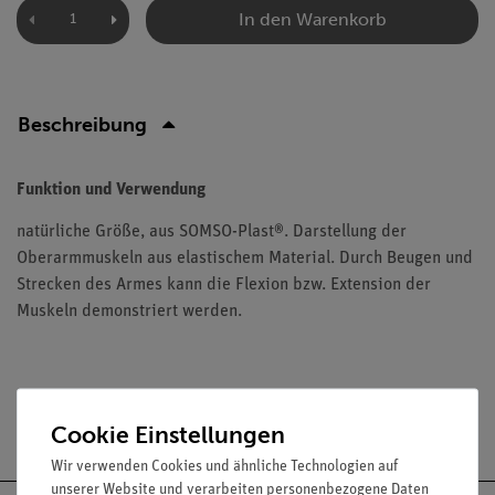
In den Warenkorb
Beschreibung
Funktion und Verwendung
natürliche Größe, aus SOMSO-Plast®. Darstellung der
Oberarmmuskeln aus elastischem Material. Durch Beugen und
Strecken des Armes kann die Flexion bzw. Extension der
Muskeln demonstriert werden.
Versandkostenfrei ab 300,- €
Cookie Einstellungen
Wir verwenden Cookies und ähnliche Technologien auf
unserer Website und verarbeiten personenbezogene Daten