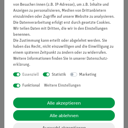
von Besucher:innen (z.B. IP-Adresse), um z.B. Inhalte und
Anzeigen zu personalisieren, Medien von Drittanbietern
einzubinden oder Zugriffe auf unsere Website zu analysieren.
Die Datenverarbeitung erfolgt erst durch gesetzte Cookies.
Nach oben
Wir teilen Daten mit Dritten, die wir in den Einstellungen
benennen.
Die Zustimmung kann erteilt oder abgelehnt werden. Sie
haben das Recht, nicht einzuwilligen und die Einwilligung zu
Informationen
Service
einem späteren Zeitpunkt zu ändern oder zu widerrufen.
Weitere Informationen finden Sie in unserer
Daten­schutz­
erklärung
.
Unternehmen
Übersicht Service
Essenziell
Statistik
Marketing
Projekte und Lösungen
Beratung & Showroom
Funktional
Weitere Einstellungen
Presse
Inventarisierungs- &
Einräumservice
Stellenangebote
Inbetriebnahme & Schulungen
Alle akzeptieren
Kontakt
Kundendienst
Hinweisgeberschutz
Alle ablehnen
Datenschutz
Auswahl akzeptieren