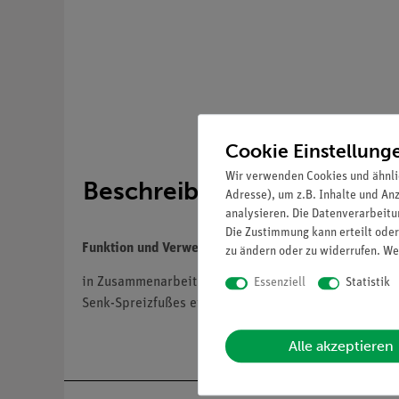
Cookie Einstellung
Wir verwenden Cookies und ähnli
Beschreibung
Adresse), um z.B. Inhalte und An
analysieren. Die Datenverarbeitun
Die Zustimmung kann erteilt oder
Funktion und Verwendung
zu ändern oder zu widerrufen. We
in Zusammenarbeit mit Dr. Urs Schneider entwickelt.
Essenziell
Statistik
Senk-Spreizfußes ein häufiges orthopädisches Krankh
Alle akzeptieren