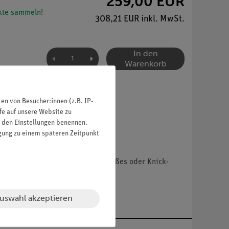
259,00 EUR
te sammeln!
308,21 EUR inkl. MwSt.
In den
Warenkorb
n von Besucher:innen (z.B. IP-
fe auf unsere Website zu
in den Einstellungen benennen.
igung zu einem späteren Zeitpunkt
ist als Begleitaspekt des Spreizfußes oder Knick-
uswahl akzeptieren