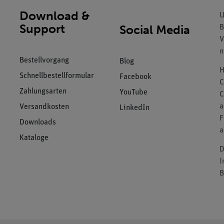
Download &
U
Support
Social Media
B
V
n
Bestellvorgang
Blog
H
Schnellbestellformular
Facebook
C
Zahlungsarten
YouTube
C
a
Versandkosten
LinkedIn
F
Downloads
a
Kataloge
D
i
B