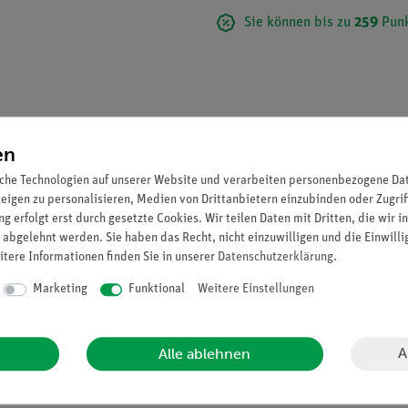
Sie können bis zu
259
Punk
en
che Technologien auf unserer Website und verarbeiten personenbezogene Date
zeigen zu personalisieren, Medien von Drittanbietern einzubinden oder Zugrif
g erfolgt erst durch gesetzte Cookies. Wir teilen Daten mit Dritten, die wir 
 abgelehnt werden. Sie haben das Recht, nicht einzuwilligen und die Einwill
itere Informationen finden Sie in unserer
Daten­schutz­erklärung
.
 Natürliche Größe, aus SOMSO-Plast®. Der erworbene Hallux valgus 
Marketing
Funktional
Weitere Einstellungen
eitsbild. Unzerlegbar.
A
Alle ablehnen