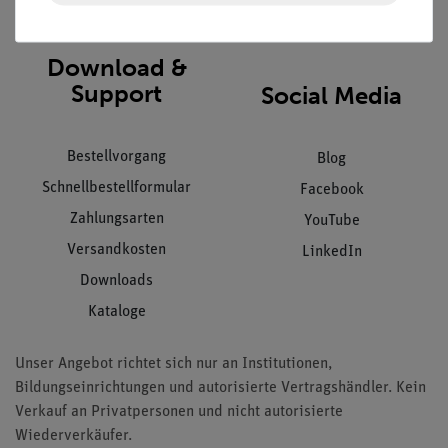
AGB
Download &
Support
Social Media
Bestellvorgang
Blog
Schnellbestellformular
Facebook
Zahlungsarten
YouTube
Versandkosten
LinkedIn
Downloads
Kataloge
Unser Angebot richtet sich nur an Institutionen,
Bildungseinrichtungen und autorisierte Vertragshändler. Kein
Verkauf an Privatpersonen und nicht autorisierte
Wiederverkäufer.