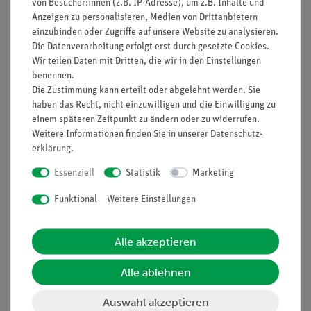
von Besucher:innen (z.B. IP-Adresse), um z.B. Inhalte und
Anzeigen zu personalisieren, Medien von Drittanbietern
einzubinden oder Zugriffe auf unsere Website zu analysieren.
Nach oben
Die Datenverarbeitung erfolgt erst durch gesetzte Cookies.
Wir teilen Daten mit Dritten, die wir in den Einstellungen
benennen.
Die Zustimmung kann erteilt oder abgelehnt werden. Sie
Informationen
Service
haben das Recht, nicht einzuwilligen und die Einwilligung zu
einem späteren Zeitpunkt zu ändern oder zu widerrufen.
Weitere Informationen finden Sie in unserer
Daten­schutz­
erklärung
.
Unternehmen
Übersicht Service
Projekte und Lösungen
Beratung & Showroom
Essenziell
Statistik
Marketing
Presse
Inventarisierungs- &
Funktional
Weitere Einstellungen
Einräumservice
Stellenangebote
Inbetriebnahme & Schulungen
Kontakt
Alle akzeptieren
Kundendienst
Hinweisgeberschutz
Alle ablehnen
Datenschutz
Impressum
Auswahl akzeptieren