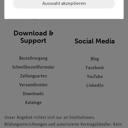
Datenschutz
Auswahl akzeptieren
Impressum
AGB
Download &
Support
Social Media
Bestellvorgang
Blog
Schnellbestellformular
Facebook
Zahlungsarten
YouTube
Versandkosten
LinkedIn
Downloads
Kataloge
Unser Angebot richtet sich nur an Institutionen,
Bildungseinrichtungen und autorisierte Vertragshändler. Kein