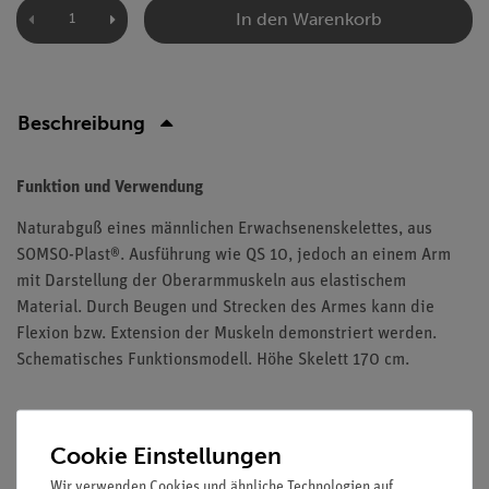
In den Warenkorb
Beschreibung
Funktion und Verwendung
Naturabguß eines männlichen Erwachsenenskelettes, aus
SOMSO-Plast®. Ausführung wie QS 10, jedoch an einem Arm
mit Darstellung der Oberarmmuskeln aus elastischem
Material. Durch Beugen und Strecken des Armes kann die
Flexion bzw. Extension der Muskeln demonstriert werden.
Schematisches Funktionsmodell. Höhe Skelett 170 cm.
Cookie Einstellungen
Versandkostenfrei ab 300,- €
Wir verwenden Cookies und ähnliche Technologien auf