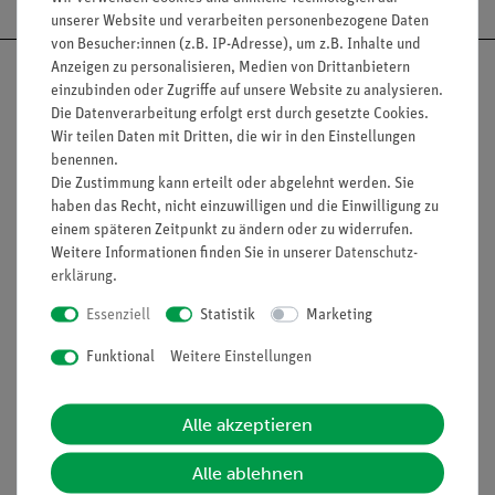
unserer Website und verarbeiten personenbezogene Daten
von Besucher:innen (z.B. IP-Adresse), um z.B. Inhalte und
Anzeigen zu personalisieren, Medien von Drittanbietern
einzubinden oder Zugriffe auf unsere Website zu analysieren.
Die Datenverarbeitung erfolgt erst durch gesetzte Cookies.
Wir teilen Daten mit Dritten, die wir in den Einstellungen
Nach oben
benennen.
Die Zustimmung kann erteilt oder abgelehnt werden. Sie
haben das Recht, nicht einzuwilligen und die Einwilligung zu
einem späteren Zeitpunkt zu ändern oder zu widerrufen.
Informationen
Service
Weitere Informationen finden Sie in unserer
Daten­schutz­
erklärung
.
Essenziell
Statistik
Marketing
Unternehmen
Übersicht Service
Projekte und Lösungen
Beratung & Showroom
Funktional
Weitere Einstellungen
Presse
Inventarisierungs- &
Einräumservice
Stellenangebote
Alle akzeptieren
Inbetriebnahme & Schulungen
Kontakt
Alle ablehnen
Kundendienst
Hinweisgeberschutz