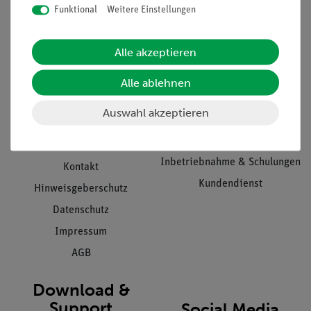
Funktional
Weitere Einstellungen
Informationen
Service
Alle akzeptieren
Unternehmen
Übersicht Service
Alle ablehnen
Projekte und Lösungen
Beratung & Showroom
Auswahl akzeptieren
Presse
Inventarisierungs- &
Einräumservice
Stellenangebote
Inbetriebnahme & Schulungen
Kontakt
Kundendienst
Hinweisgeberschutz
Datenschutz
Impressum
AGB
Download &
Support
Social Media