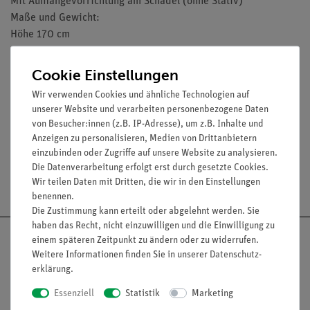
Mit Aufhängevorrichtung am Schädel (ohne Stativ)
Maße und Gewicht:
Höhe 170 cm
Breite 38 cm
Länge 28 cm
Cookie Einstellungen
Gewicht 8,8 kg
Wir verwenden Cookies und ähnliche Technologien auf
unserer Website und verarbeiten personenbezogene Daten
von Besucher:innen (z.B. IP-Adresse), um z.B. Inhalte und
Anzeigen zu personalisieren, Medien von Drittanbietern
einzubinden oder Zugriffe auf unsere Website zu analysieren.
Die Datenverarbeitung erfolgt erst durch gesetzte Cookies.
Versandkostenfrei ab 300,- €
Wir teilen Daten mit Dritten, die wir in den Einstellungen
benennen.
Die Zustimmung kann erteilt oder abgelehnt werden. Sie
haben das Recht, nicht einzuwilligen und die Einwilligung zu
einem späteren Zeitpunkt zu ändern oder zu widerrufen.
Weitere Informationen finden Sie in unserer
Daten­schutz­
erklärung
.
Nach oben
Essenziell
Statistik
Marketing