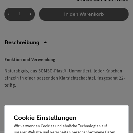
In den Warenkorb
Beschreibung
Funktion und Verwendung
Naturabguß, aus SOMSO-Plast®. Unmontiert, jeder Knochen
einzeln in einer passenden Klarsichtschachtel, insgesamt 22-
teilig.
Versandkostenfrei ab 300,- €
Cookie Einstellungen
Wir verwenden Cookies und ähnliche Technologien auf
unserer Website und verarbeiten personenbezogene Daten