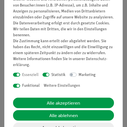
von Besucher:innen (z.B. IP-Adresse), um z.B. Inhalte und
Anzeigen zu personalisieren, Medien von Drittanbietern
einzubinden oder Zugriffe auf unsere Website zu analysieren.
Die Datenverarbeitung erfolgt erst durch gesetzte Cookies.
Nach oben
Wir teilen Daten mit Dritten, die wir in den Einstellungen
benennen.
Die Zustimmung kann erteilt oder abgelehnt werden. Sie
haben das Recht, nicht einzuwilligen und die Einwilligung zu
Informationen
Service
einem späteren Zeitpunkt zu ändern oder zu widerrufen.
Weitere Informationen finden Sie in unserer
Daten­schutz­
erklärung
.
Unternehmen
Übersicht Service
Essenziell
Statistik
Marketing
Projekte und Lösungen
Beratung & Showroom
Funktional
Weitere Einstellungen
Presse
Inventarisierungs- &
Einräumservice
Stellenangebote
Alle akzeptieren
Inbetriebnahme & Schulungen
Kontakt
Kundendienst
Hinweisgeberschutz
Alle ablehnen
Datenschutz