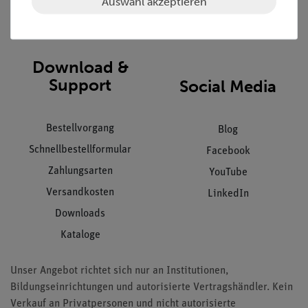
Auswahl akzeptieren
Impressum
AGB
Download &
Support
Social Media
Bestellvorgang
Blog
Schnellbestellformular
Facebook
Zahlungsarten
YouTube
Versandkosten
LinkedIn
Downloads
Kataloge
Unser Angebot richtet sich nur an Institutionen,
Bildungseinrichtungen und autorisierte Vertragshändler. Kein
Verkauf an Privatpersonen und nicht autorisierte